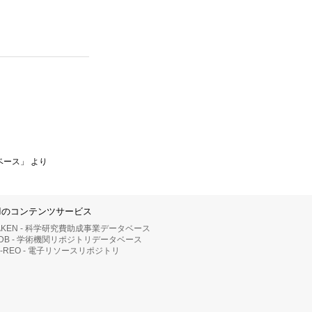
ベース」 より
IIのコンテンツサービス
AKEN - 科学研究費助成事業データベース
RDB - 学術機関リポジトリデータベース
II-REO - 電子リソースリポジトリ