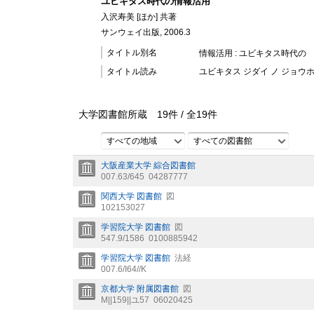
ユビキタス時代の情報活用
入沢寿美 [ほか] 共著
サンウェイ出版, 2006.3
タイトル別名
情報活用 : ユビキタス時代の
タイトル読み
ユビキタス ジダイ ノ ジョウ
大学図書館所蔵
19
件 /
全
19
件
すべての地域
すべての図書館
大阪産業大学 綜合図書館
007.63/645
04287777
関西大学 図書館
図
102153027
学習院大学 図書館
図
547.9/1586
0100885942
学習院大学 図書館
法経
007.6/I64//K
京都大学 附属図書館
図
M||159||ユ57
06020425