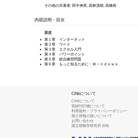
その他の共著者: 田中伸英, 高林茂樹, 高橋裕
内容説明・目次
目次
第１章 インターネット
第２章 ワード
第３章 エクセル入門
第４章 パワーポイント
第５章 総合練習問題
第６章 もっと知るために：Ｗｉｎｄｏｗｓ
CiNiiについて
CiNiiについて
収録刊行物について
利用規約・プライバシーポリシー
個人情報の扱いについて
お問い合わせ
国立情報学研究所 (NII)