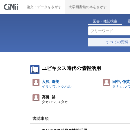
論文・データをさがす
大学図書館の本をさがす
図書・雑誌検索
すべての資料
ユビキタス時代の情報活用
入沢, 寿美
田中, 伸英
イリサワ, トシハル
タナカ, ノ
高橋, 裕
タカハシ, ユタカ
書誌事項