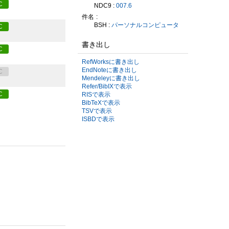
C
NDC9 :
007.6
件名
BSH :
パーソナルコンピュータ
C
書き出し
C
RefWorksに書き出し
EndNoteに書き出し
C
Mendeleyに書き出し
Refer/BibIXで表示
C
RISで表示
BibTeXで表示
TSVで表示
ISBDで表示