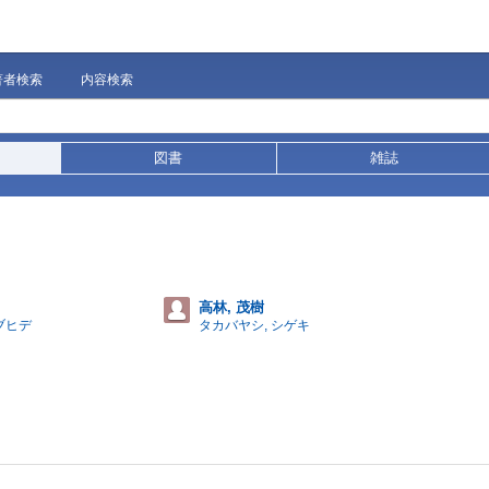
著者検索
内容検索
図書
雑誌
高林, 茂樹
ブヒデ
タカバヤシ, シゲキ