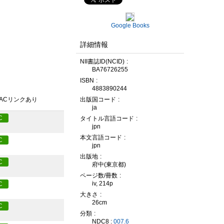
Google Books
詳細情報
NII書誌ID(NCID)
BA76726255
ISBN
4883890244
出版国コード
PACリンクあり
ja
C
タイトル言語コード
jpn
本文言語コード
C
jpn
出版地
C
府中(東京都)
ページ数/冊数
iv, 214p
C
大きさ
26cm
C
分類
NDC8 :
007.6