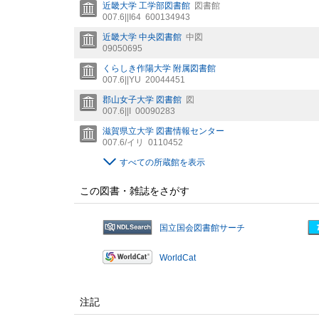
近畿大学 工学部図書館
図書館
007.6||I64
600134943
近畿大学 中央図書館
中図
09050695
くらしき作陽大学 附属図書館
007.6||YU
20044451
郡山女子大学 図書館
図
007.6||I
00090283
滋賀県立大学 図書情報センター
007.6/イリ
0110452
すべての所蔵館を表示
この図書・雑誌をさがす
国立国会図書館サーチ
WorldCat
注記