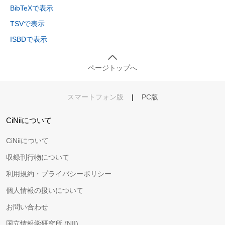
BibTeXで表示
TSVで表示
ISBDで表示
ページトップへ
スマートフォン版
|
PC版
CiNiiについて
CiNiiについて
収録刊行物について
利用規約・プライバシーポリシー
個人情報の扱いについて
お問い合わせ
国立情報学研究所 (NII)