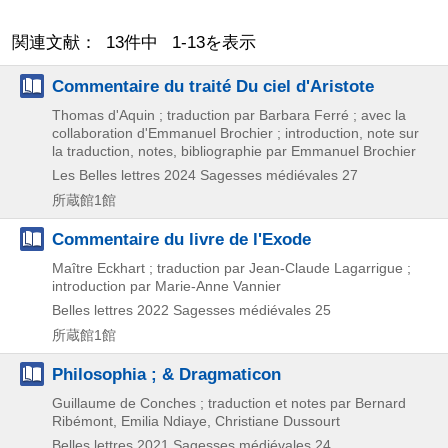
関連文献： 13件中 1-13を表示
Commentaire du traité Du ciel d'Aristote
Thomas d'Aquin ; traduction par Barbara Ferré ; avec la
collaboration d'Emmanuel Brochier ; introduction, note sur
la traduction, notes, bibliographie par Emmanuel Brochier
Les Belles lettres
2024
Sagesses médiévales 27
所蔵館1館
Commentaire du livre de l'Exode
Maître Eckhart ; traduction par Jean-Claude Lagarrigue ;
introduction par Marie-Anne Vannier
Belles lettres
2022
Sagesses médiévales 25
所蔵館1館
Philosophia ; & Dragmaticon
Guillaume de Conches ; traduction et notes par Bernard
Ribémont, Emilia Ndiaye, Christiane Dussourt
Belles lettres
2021
Sagesses médiévales 24