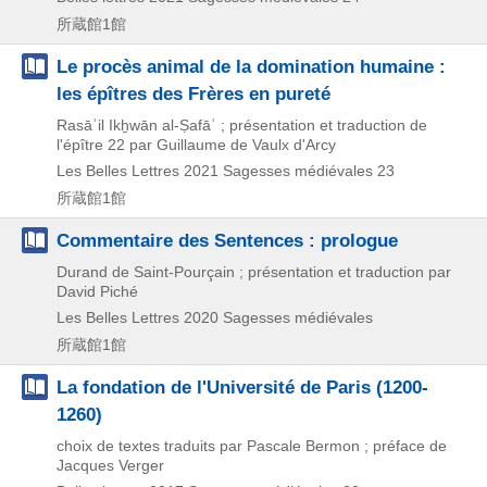
所蔵館1館
Le procès animal de la domination humaine :
les épîtres des Frères en pureté
Rasāʾil Ikẖwān al-Ṣafāʾ ; présentation et traduction de
l'épître 22 par Guillaume de Vaulx d'Arcy
Les Belles Lettres
2021
Sagesses médiévales 23
所蔵館1館
Commentaire des Sentences : prologue
Durand de Saint-Pourçain ; présentation et traduction par
David Piché
Les Belles Lettres
2020
Sagesses médiévales
所蔵館1館
La fondation de l'Université de Paris (1200-
1260)
choix de textes traduits par Pascale Bermon ; préface de
Jacques Verger