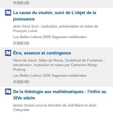
所蔵館1館
La cause du vouloir, suivi de L'objet de la
jouissance
Jean Duns Scot ; traduction, présentation et notes de
François Loiret
Les Belles Lettres
2009
Sagesses médiévales
所蔵館2館
Être, essence et contingence
Henri de Gand, Gilles de Rome, Godefroid de Fontaines ;
introduction, traduction et notes par Catherine König-
Pralong
Les Belles Lettres
2006
Sagesses médiévales
所蔵館4館
De la théologie aux mathématiques : l'infini au
XIVe siècle
textes choisis sous la direction de Joël Biard et Jean
Celeyrette