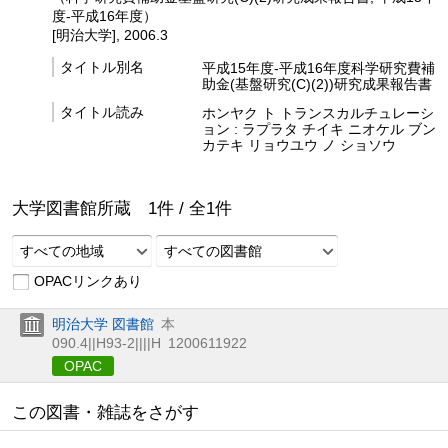
度-平成16年度）
[明治大学], 2006.3
タイトル別名
平成15年度-平成16年度科学研究費補
助金(基盤研究(C)(2))研究成果報告書
タイトル読み
ホンヤク ト トランスカルチュレーシ
ョン : ラプラタ チイキ ニオケル ブン
カテキ リョウユウ ノ ショソウ
大学図書館所蔵
1
件 /
全
1
件
すべての地域
すべての図書館
OPACリンクあり
明治大学 図書館
本
090.4||H93-2||||H
1200611922
OPAC
この図書・雑誌をさがす