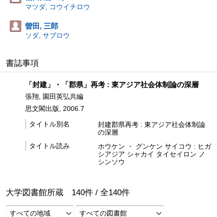
マツダ, コウイチロウ
曽田, 三郎
ソダ, サブロウ
書誌事項
「封建」・「郡県」再考 : 東アジア社会体制論の深層
張翔, 園田英弘共編
思文閣出版, 2006.7
タイトル別名
封建郡県再考 : 東アジア社会体制論
の深層
タイトル読み
ホウケン ・ グンケン サイコウ : ヒガ
シアジア シャカイ タイセイロン ノ
シンソウ
大学図書館所蔵
140
件 /
全
140
件
すべての地域
すべての図書館