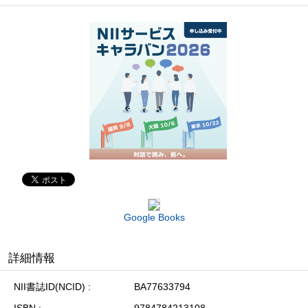
Google Books
詳細情報
NII書誌ID(NCID)
BA77633794
ISBN
9784784213108