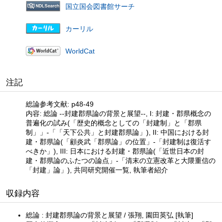
国立国会図書館サーチ
カーリル
WorldCat
注記
総論参考文献: p48-49
内容: 総論 --封建郡県論の背景と展望--, I: 封建・郡県概念の
普遍化の試み(「歴史的概念としての「封建制」と「郡県
制」」-「「天下公共」と封建郡県論」), II: 中国における封
建・郡県論(「顧炎武「郡県論」の位置」-「封建制は復活す
べきか」), III: 日本における封建・郡県論(「近世日本の封
建・郡県論のふたつの論点」-「清末の立憲改革と大隈重信の
「封建」論」), 共同研究開催一覧, 執筆者紹介
収録内容
総論 : 封建郡県論の背景と展望 / 張翔, 園田英弘 [執筆]