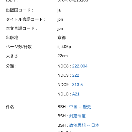
出版国コード
ja
タイトル言語コード
jpn
本文言語コード
jpn
出版地
京都
ページ数/冊数
ii, 406p
大きさ
22cm
分類
NDC8 :
222.004
NDC9 :
222
NDC9 :
313.5
NDLC :
A21
件名
BSH :
中国 -- 歴史
BSH :
封建制度
BSH :
政治思想 -- 日本