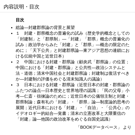
内容説明・目次
目次
総論—封建郡県論の背景と展望
１ 封建・郡県概念の普遍化の試み（歴史学的概念としての
「封建制」と「郡県制」—「封建」「郡県」概念の普遍化の
試み；政治学からみた「封建」と「郡県」—概念の限定のた
めに；「天下公共」と封建郡県論—東アジア思想の連鎖にお
ける伝統中国と近世日本）
２ 中国における封建・郡県論（顧炎武「郡県論」の位置；
中国における「封建・郡県論」と公共性—政治システムと
法・道徳；清末中国社会と封建郡県論；封建制は復活すべき
か—封建制の評価をめぐる清末知識人の議論）
３ 日本における封建・郡県論（近世日本の封建・郡県論の
ふたつの論点—日本歴史と世界地理の認識；「民の父母」小
考—仁斎・徂徠論のために；近世日本の公儀領主制と封建・
郡県制論；森有礼の「封建」・「群県」論—制度論的思考の
展開；近代日本における「封建」・「自治」・「公共心」の
イデオロギー的結合—覚書；清末の立憲改革と大隈重信の
「封建」論—他国の政治改革をめぐる自国史認識）
「BOOKデータベース」 より