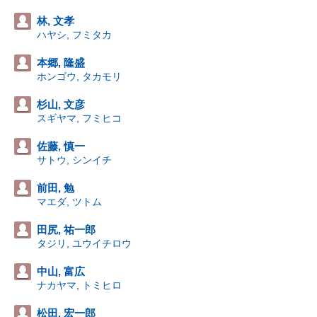
林, 文孝
ハヤシ, フミタカ
本郷, 隆盛
ホンゴウ, タカモリ
杉山, 文彦
スギヤマ, フミヒコ
佐藤, 慎一
サトウ, シンイチ
前田, 勉
マエダ, ツトム
田尻, 祐一郎
タジリ, ユウイチロウ
中山, 富広
ナカヤマ, トミヒロ
松田, 宏一郎