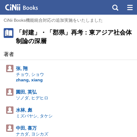
CiNii Books機能統合対応の追加実施をいたしました
「封建」・「郡県」再考 : 東アジア社会体
制論の深層
著者
张, 翔
チョウ, ショウ
zhang, xiang
園田, 英弘
ソノダ, ヒデヒロ
水林, 彪
ミズバヤシ, タケシ
中田, 喜万
ナカダ, ヨシカズ