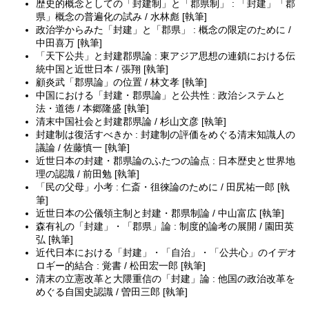
歴史的概念としての「封建制」と「郡県制」 : 「封建」「郡
県」概念の普遍化の試み / 水林彪 [執筆]
政治学からみた「封建」と「郡県」 : 概念の限定のために /
中田喜万 [執筆]
「天下公共」と封建郡県論 : 東アジア思想の連鎖における伝
統中国と近世日本 / 張翔 [執筆]
顧炎武「郡県論」の位置 / 林文孝 [執筆]
中国における「封建・郡県論」と公共性 : 政治システムと
法・道徳 / 本郷隆盛 [執筆]
清末中国社会と封建郡県論 / 杉山文彦 [執筆]
封建制は復活すべきか : 封建制の評価をめぐる清末知識人の
議論 / 佐藤慎一 [執筆]
近世日本の封建・郡県論のふたつの論点 : 日本歴史と世界地
理の認識 / 前田勉 [執筆]
「民の父母」小考 : 仁斎・徂徠論のために / 田尻祐一郎 [執
筆]
近世日本の公儀領主制と封建・郡県制論 / 中山富広 [執筆]
森有礼の「封建」・「郡県」論 : 制度的論考の展開 / 園田英
弘 [執筆]
近代日本における「封建」・「自治」・「公共心」のイデオ
ロギー的結合 : 覚書 / 松田宏一郎 [執筆]
清末の立憲改革と大隈重信の「封建」論 : 他国の政治改革を
めぐる自国史認識 / 曽田三郎 [執筆]