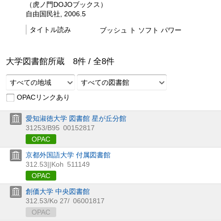
（虎ノ門DOJOブックス）
自由国民社, 2006.5
タイトル読み
ブッシュ ト ソフト パワー
大学図書館所蔵
8
件 /
全
8
件
すべての地域
すべての図書館
OPACリンクあり
愛知淑徳大学 図書館 星が丘分館
31253/B95
00152817
OPAC
京都外国語大学 付属図書館
312.53||Koh
511149
OPAC
創価大学 中央図書館
312.53/Ko 27/
06001817
OPAC