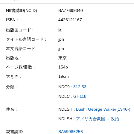
NII書誌ID(NCID)
BA77699340
ISBN
4426121167
出版国コード
ja
タイトル言語コード
jpn
本文言語コード
jpn
出版地
東京
ページ数/冊数
154p
大きさ
19cm
分類
NDC9 :
312.53
NDLC :
GH118
件名
NDLSH :
Bush, George Walker(1946-)
NDLSH :
アメリカ合衆国 -- 政治
親書誌ID
BA59085256