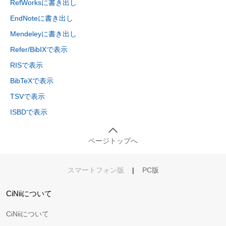
RefWorksに書き出し
EndNoteに書き出し
Mendeleyに書き出し
Refer/BibIXで表示
RISで表示
BibTeXで表示
TSVで表示
ISBDで表示
ページトップへ
スマートフォン版
|
PC版
CiNiiについて
CiNiiについて