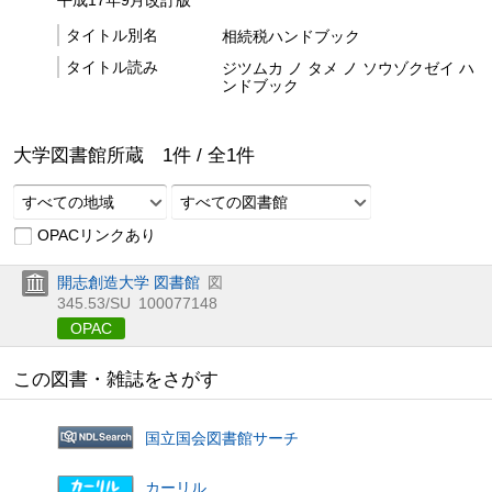
平成17年9月改訂版
タイトル別名
相続税ハンドブック
タイトル読み
ジツムカ ノ タメ ノ ソウゾクゼイ ハ
ンドブック
大学図書館所蔵
1
件 /
全
1
件
すべての地域
すべての図書館
OPACリンクあり
開志創造大学 図書館
図
345.53/SU
100077148
OPAC
この図書・雑誌をさがす
国立国会図書館サーチ
カーリル