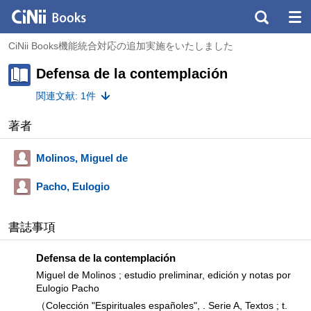
CiNii Books機能統合対応の追加実施をいたしました
Defensa de la contemplación
関連文献: 1件
著者
Molinos, Miguel de
Pacho, Eulogio
書誌事項
Defensa de la contemplación
Miguel de Molinos ; estudio preliminar, edición y notas por
Eulogio Pacho
（Colección "Espirituales españoles", . Serie A,
Textos ; t.