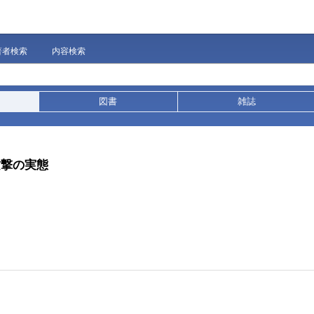
著者検索
内容検索
図書
雑誌
攻撃の実態