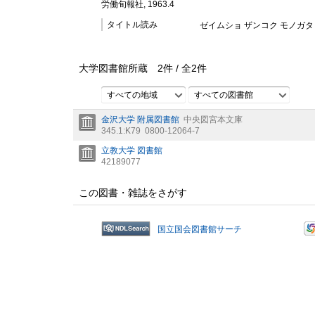
労働旬報社, 1963.4
タイトル読み
ゼイムショ ザンコク モノガタリ
大学図書館所蔵
2
件 /
全
2
件
すべての地域
すべての図書館
金沢大学 附属図書館
中央図宮本文庫
345.1:K79
0800-12064-7
立教大学 図書館
42189077
この図書・雑誌をさがす
国立国会図書館サーチ