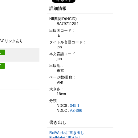
詳細情報
NII書誌ID(NCID)
BA79711254
出版国コード
ja
PACリンクあり
タイトル言語コード
jpn
C
本文言語コード
jpn
出版地
C
東京
ページ数/冊数
96p
大きさ
18cm
分類
NDC8 :
345.1
NDLC :
AZ-366
書き出し
RefWorksに書き出し
EndNoteに書き出し