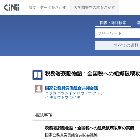
論文・データをさがす
大学図書館の本をさがす
図書・雑誌検索
すべての資料
税務署残酷物語 : 全国税への組織破壊
国家公務員労働組合共闘会議
コッカ コウムイン ロウドウ クミア
イ キョウトウ カイギ
書誌事項
税務署残酷物語 : 全国税への組織破壊攻撃の実態
国家公務員労働組合共闘会議編