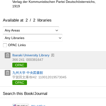
Verlag der Kommunistischen Partei Deutschösterreichs,
1919
Available at
2
/
2
libraries
Any Areas
Any Libraries
OPAC Links
Ibaraki University Library
図
366:241
000381647
OPAC
九州大学 中央図書館
宇賀田文庫/B/42
110012019573045
OPAC
Search this Book/Journal