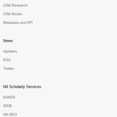
CiNii Research
CiNii Books
Metadata and API
News
Updates
RSS
Twitter
NII Scholarly Services
KAKEN
IRDB
NII-REO