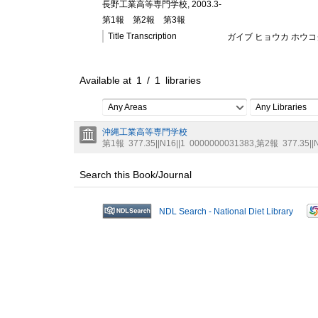
長野工業高等専門学校, 2003.3-
第1報
第2報
第3報
Title Transcription
ガイブ ヒョウカ ホウ
Available at
1
/
1
libraries
Any Areas
Any Libraries
沖縄工業高等専門学校
第1報
377.35||N16||1
0000000031383
,
第2報
377.35||
Search this Book/Journal
NDL Search - National Diet Library