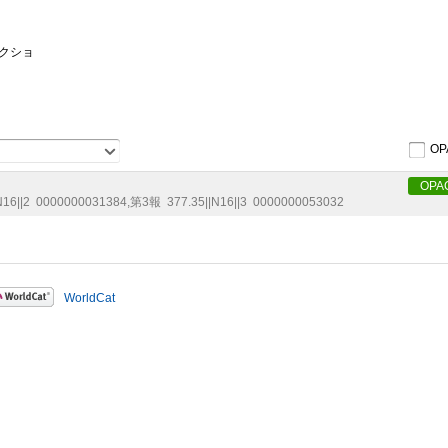
コクショ
OP
OPA
N16||2
0000000031384
,
第3報
377.35||N16||3
0000000053032
WorldCat