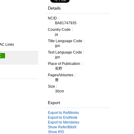
Details
NCID
BA81747935
Country Code
ja
Title Language Code
AC Links
jpn
Text Language Code
C
jpn
Place of Publication
長野
Pages/Volumes
冊
Size
30cm
Export
Export to RefWorks
Export to EndNote
Export to Mendeley
Show Refer/BibIX
Show RIS