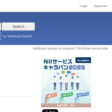
Login
Japanese
Search
Advanced Search
Additional updates to integrate CiNii Books functionality