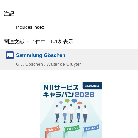
注記
Includes index
関連文献： 1件中 1-1を表示
Sammlung Göschen
G.J. Göschen , Walter de Gruyter