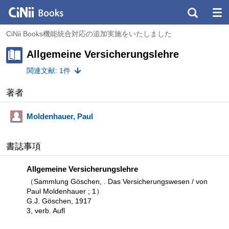
CiNii Books機能統合対応の追加実施をいたしました
Allgemeine Versicherungslehre
関連文献: 1件
著者
Moldenhauer, Paul
書誌事項
Allgemeine Versicherungslehre
（Sammlung Göschen, . Das Versicherungswesen / von
Paul Moldenhauer ; 1）
G.J. Göschen, 1917
3, verb. Aufl