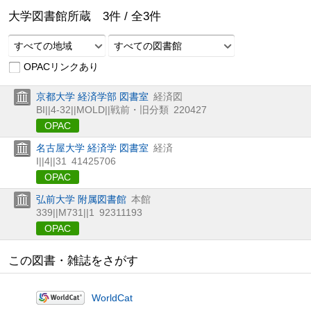
大学図書館所蔵
3
件 /
全
3
件
すべての地域
すべての図書館
OPACリンクあり
京都大学 経済学部 図書室
経済図
BI||4-32||MOLD||戦前・旧分類
220427
OPAC
名古屋大学 経済学 図書室
経済
I||4||31
41425706
OPAC
弘前大学 附属図書館
本館
339||M731||1
92311193
OPAC
この図書・雑誌をさがす
WorldCat