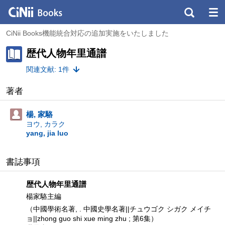
CiNii Books機能統合対応の追加実施をいたしました
歴代人物年里通譜
関連文献: 1件
著者
楊, 家駱
ヨウ, カラク
yang, jia luo
書誌事項
歴代人物年里通譜
楊家駱主編
（中國學術名著, . 中國史學名著||チュウゴク シガク メイチ
ョ||zhong guo shi xue ming zhu ; 第6集）