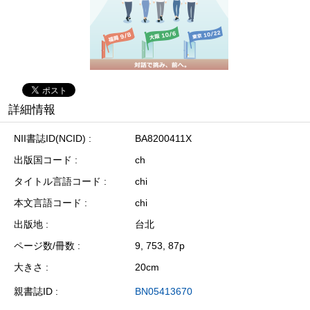
詳細情報
NII書誌ID(NCID)
BA8200411X
出版国コード
ch
タイトル言語コード
chi
本文言語コード
chi
出版地
台北
ページ数/冊数
9, 753, 87p
大きさ
20cm
親書誌ID
BN05413670