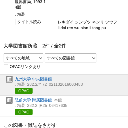
世界書局, 1993.1
4版
: 精装
タイトル読み
レキダイ ジンブツ ネンリ ツウフ
li dai ren wu nian li tong pu
大学図書館所蔵
2
件 /
全
2
件
すべての地域
すべての図書館
OPACリンクあり
九州大学 中央図書館
: 精装
282.2/Y 72
021132016003483
OPAC
弘前大学 附属図書館
本館
: 精装
282.2||R25
06417635
OPAC
この図書・雑誌をさがす