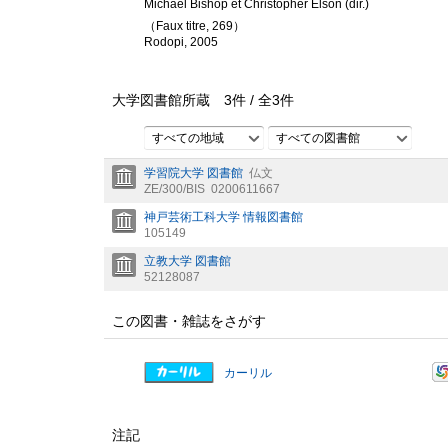
Michael Bishop et Christopher Elson (dir.)
（Faux titre, 269）
Rodopi, 2005
大学図書館所蔵
3
件 /
全
3
件
すべての地域
すべての図書館
学習院大学 図書館
仏文
ZE/300/BIS
0200611667
神戸芸術工科大学 情報図書館
105149
立教大学 図書館
52128087
この図書・雑誌をさがす
カーリル
注記