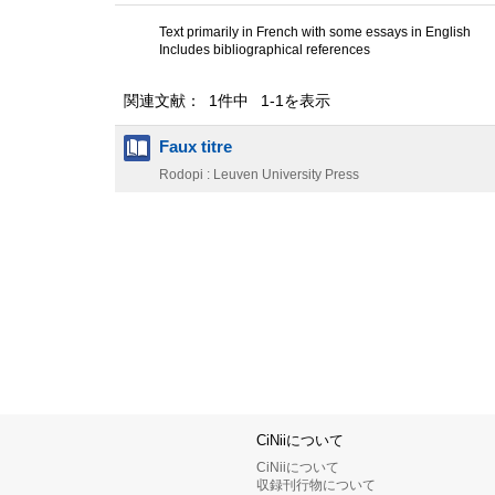
Text primarily in French with some essays in English
Includes bibliographical references
関連文献： 1件中 1-1を表示
Faux titre
Rodopi : Leuven University Press
CiNiiについて
CiNiiについて
収録刊行物について