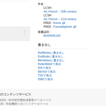
件名
LCSH :
Art, French -- 20th century
LCSH :
Art, French -- 21st century
FREE :
Kunst. gtt
FREE :
Franstaligheid. gtt
1
親書誌ID
BA00595160
書き出し
RefWorksに書き出し
EndNoteに書き出し
Mendeleyに書き出し
Refer/BibIXで表示
RISで表示
BibTeXで表示
TSVで表示
ISBDで表示
IIのコンテンツサービス
AKEN - 科学研究費助成事業データベース
RDB - 学術機関リポジトリデータベース