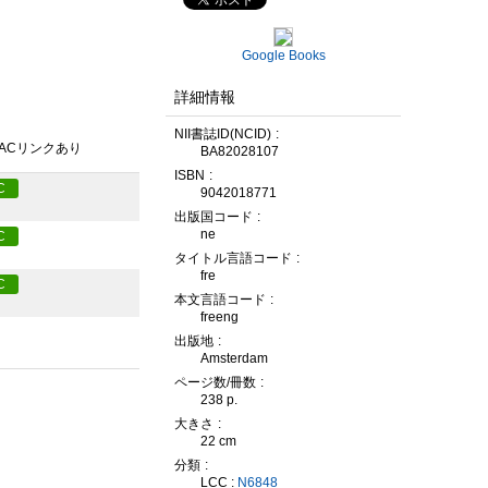
Google Books
詳細情報
NII書誌ID(NCID)
PACリンクあり
BA82028107
ISBN
C
9042018771
出版国コード
ne
C
タイトル言語コード
fre
C
本文言語コード
freeng
出版地
Amsterdam
ページ数/冊数
238 p.
大きさ
22 cm
分類
LCC :
N6848