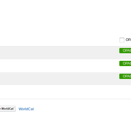
O
OPA
OPA
OPA
WorldCat