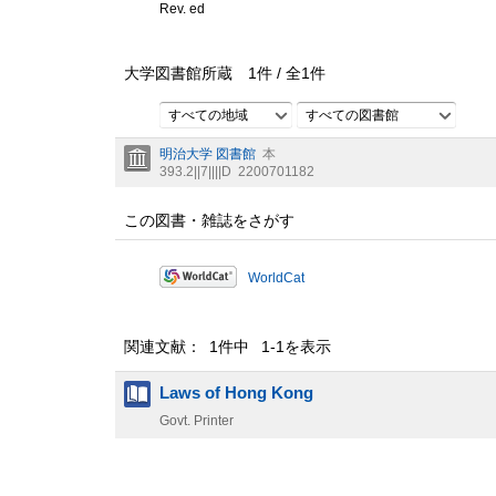
Rev. ed
大学図書館所蔵
1
件 /
全
1
件
すべての地域
すべての図書館
明治大学 図書館
本
393.2||7||||D
2200701182
この図書・雑誌をさがす
WorldCat
関連文献： 1件中 1-1を表示
Laws of Hong Kong
Govt. Printer