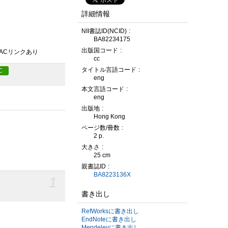
詳細情報
NII書誌ID(NCID)
BA82234175
出版国コード
PACリンクあり
cc
タイトル言語コード
C
eng
本文言語コード
eng
出版地
Hong Kong
ページ数/冊数
2 p.
大きさ
25 cm
親書誌ID
BA8223136X
1
書き出し
RefWorksに書き出し
EndNoteに書き出し
Mendeleyに書き出し