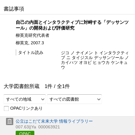
書誌事項
自己の内面とインタラクティブに対峙する「デッサンツ
ール」の開発および評価研究
柳英克研究代表者
柳英克, 2007.3
タイトル読み
ジコ ノ ナイメン ト インタラクティ
ブ ニ タイジスル デッサンツール ノ
カイハツ オヨビ ヒョウカ ケンキュ
ウ
大学図書館所蔵
1
件 /
全
1
件
すべての地域
すべての図書館
OPACリンクあり
公立はこだて未来大学 情報ライブラリー
007.63||Ya
000063921
OPAC