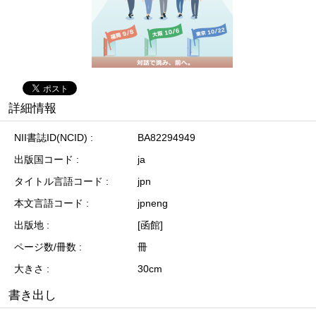
詳細情報
NII書誌ID(NCID)
BA82294949
出版国コード
ja
タイトル言語コード
jpn
本文言語コード
jpneng
出版地
[函館]
ページ数/冊数
冊
大きさ
30cm
書き出し