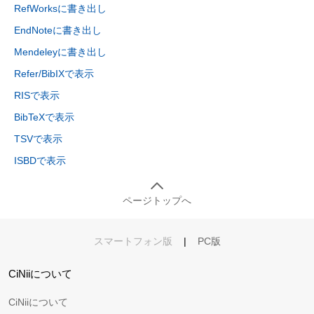
RefWorksに書き出し
EndNoteに書き出し
Mendeleyに書き出し
Refer/BibIXで表示
RISで表示
BibTeXで表示
TSVで表示
ISBDで表示
ページトップへ
スマートフォン版
|
PC版
CiNiiについて
CiNiiについて