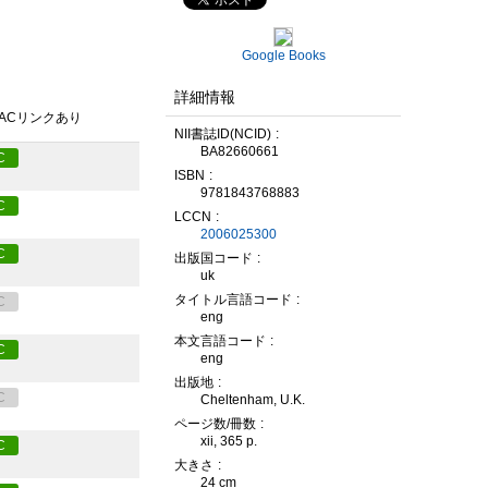
Google Books
詳細情報
PACリンクあり
NII書誌ID(NCID)
BA82660661
C
ISBN
9781843768883
C
LCCN
2006025300
C
出版国コード
uk
タイトル言語コード
C
eng
本文言語コード
C
eng
出版地
C
Cheltenham, U.K.
ページ数/冊数
xii, 365 p.
C
大きさ
24 cm