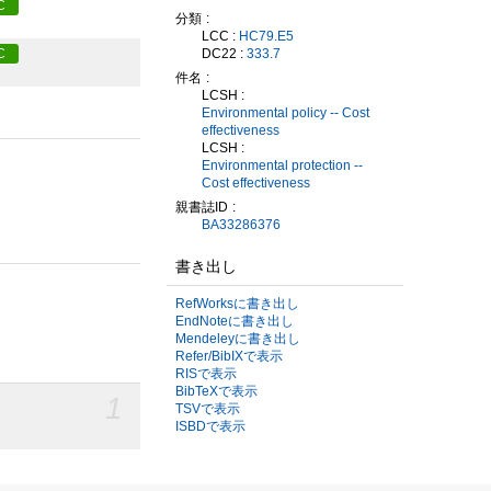
C
分類
LCC :
HC79.E5
DC22 :
333.7
C
件名
LCSH :
Environmental policy -- Cost
effectiveness
LCSH :
Environmental protection --
Cost effectiveness
親書誌ID
BA33286376
書き出し
RefWorksに書き出し
EndNoteに書き出し
Mendeleyに書き出し
Refer/BibIXで表示
RISで表示
BibTeXで表示
1
TSVで表示
ISBDで表示