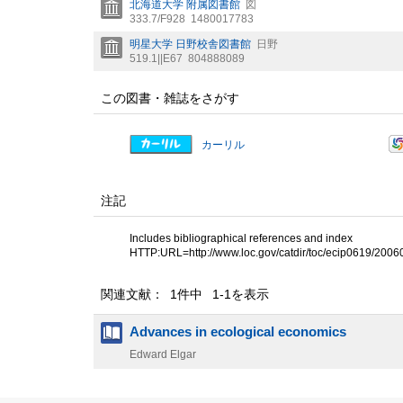
北海道大学 附属図書館
図
333.7/F928
1480017783
明星大学 日野校舎図書館
日野
519.1||E67
804888089
この図書・雑誌をさがす
カーリル
注記
Includes bibliographical references and index
HTTP:URL=http://www.loc.gov/catdir/toc/ecip0619/20060
関連文献： 1件中 1-1を表示
Advances in ecological economics
Edward Elgar