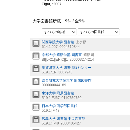
Elgar, c2007
大学図書館所蔵
9
件 /
全
9
件
すべての地域
すべての図書館
関西学院大学 図書館
上ケ原
614.1:997
0004319844
京都大学 経済学部 図書室
経済図
BI||5-21||ERIC||1
200003274214
滋賀県立大学 図書情報センター
519.1/ER
3087945
総合研究大学院大学 附属図書館
000000044189
東洋大学 附属図書館
519.1:EJ67
0110759750
日本大学 商学部図書館
519.1||F 48
広島大学 図書館 中央図書館
519.1:F-48
9000405427