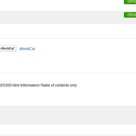
OPA
OPA
WorldCat
25300.html Information=Table of contents only