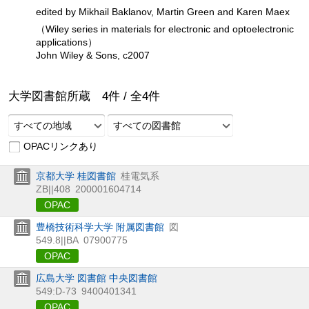
edited by Mikhail Baklanov, Martin Green and Karen Maex
（Wiley series in materials for electronic and optoelectronic
applications）
John Wiley & Sons, c2007
大学図書館所蔵
4
件 /
全
4
件
すべての地域
すべての図書館
OPACリンクあり
京都大学 桂図書館
桂電気系
ZB||408
200001604714
OPAC
豊橋技術科学大学 附属図書館
図
549.8||BA
07900775
OPAC
広島大学 図書館 中央図書館
549:D-73
9400401341
OPAC