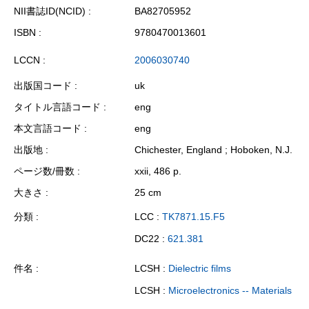
NII書誌ID(NCID)
BA82705952
ISBN
9780470013601
LCCN
2006030740
出版国コード
uk
タイトル言語コード
eng
本文言語コード
eng
出版地
Chichester, England ; Hoboken, N.J.
ページ数/冊数
xxii, 486 p.
大きさ
25 cm
分類
LCC :
TK7871.15.F5
DC22 :
621.381
件名
LCSH :
Dielectric films
LCSH :
Microelectronics -- Materials