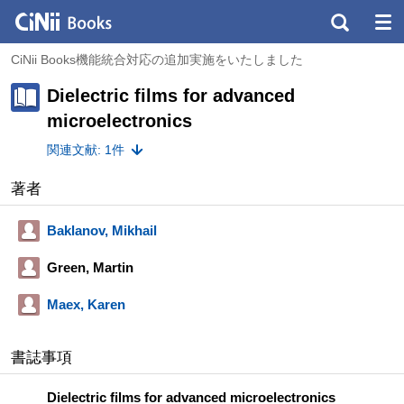
CiNii Books機能統合対応の追加実施をいたしました
Dielectric films for advanced
microelectronics
関連文献: 1件
著者
Baklanov, Mikhail
Green, Martin
Maex, Karen
書誌事項
Dielectric films for advanced microelectronics