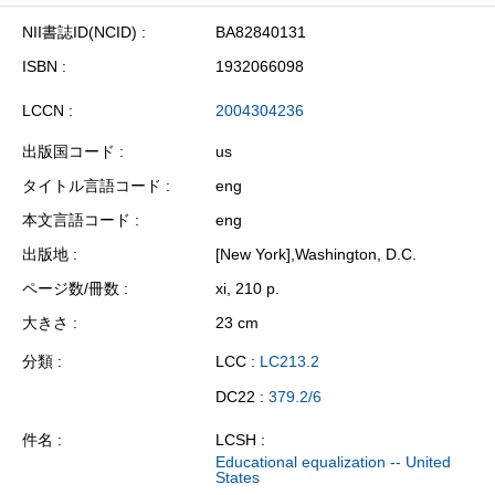
NII書誌ID(NCID)
BA82840131
ISBN
1932066098
LCCN
2004304236
出版国コード
us
タイトル言語コード
eng
本文言語コード
eng
出版地
[New York],Washington, D.C.
ページ数/冊数
xi, 210 p.
大きさ
23 cm
分類
LCC :
LC213.2
DC22 :
379.2/6
件名
LCSH :
Educational equalization -- United
States