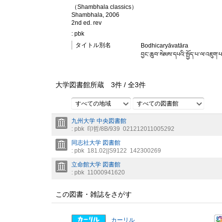
（Shambhala classics）
Shambhala, 2006
2nd ed. rev
: pbk
タイトル別名
Bodhicaryāvatāra
བྱང་ཆུབ་སེམས་དཔའི་སྤྱོད་པ་ལ་འཇུག་
大学図書館所蔵
3
件 /
全
3
件
すべての地域
すべての図書館
九州大学 中央図書館
: pbk
印哲/8B/939
021212011005292
同志社大学 図書館
: pbk
181.02||S9122
142300269
立命館大学 図書館
: pbk
11000941620
この図書・雑誌をさがす
カーリル