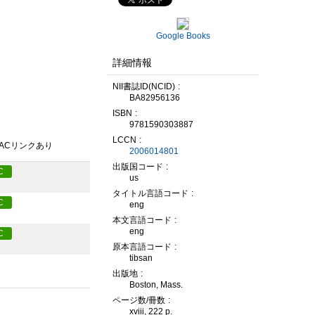
Google Books
詳細情報
NII書誌ID(NCID)
BA82956136
ISBN
9781590303887
LCCN
PACリンクあり
2006014801
出版国コード
C
us
タイトル言語コード
C
eng
本文言語コード
eng
C
原本言語コード
tibsan
出版地
Boston, Mass.
ページ数/冊数
xviii, 222 p.