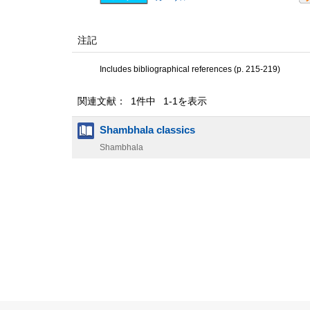
注記
Includes bibliographical references (p. 215-219)
関連文献： 1件中 1-1を表示
Shambhala classics
Shambhala