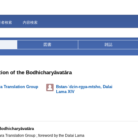
著者検索
内容検索
図書
雑誌
ation of the Bodhicharyāvatāra
a Translation Group
Bstan-ʾdzin-rgya-mtsho, Dalai
Lama XIV
 Bodhicharyāvatāra
ara Translation Group ; foreword by the Dalai Lama