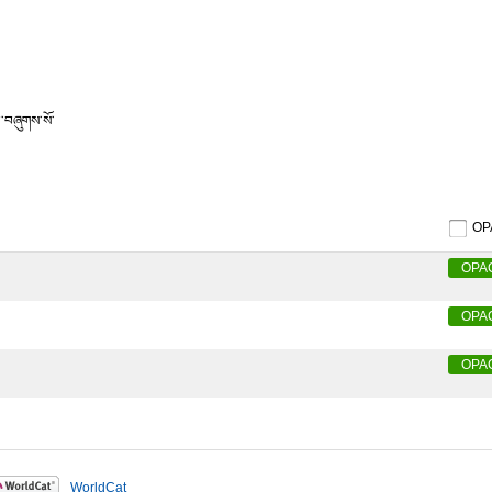
པ་བཞུགས་སོ་
O
OPA
OPA
OPA
WorldCat