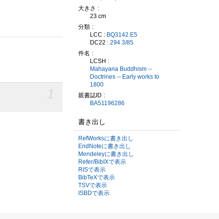
大きさ
23 cm
分類
LCC :
BQ3142.E5
DC22 :
294.3/85
件名
LCSH :
Mahayana Buddhism --
Doctrines -- Early works to
1800
1
親書誌ID
BA51196286
書き出し
RefWorksに書き出し
EndNoteに書き出し
Mendeleyに書き出し
Refer/BibIXで表示
RISで表示
BibTeXで表示
TSVで表示
ISBDで表示