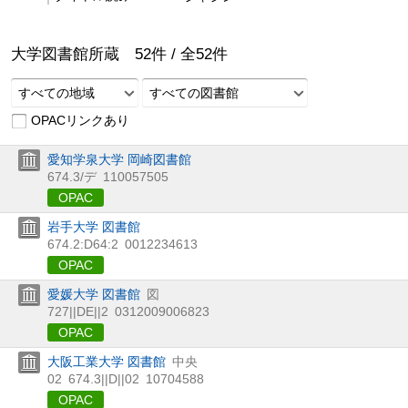
大学図書館所蔵
52
件 /
全
52
件
すべての地域
すべての図書館
OPACリンクあり
愛知学泉大学 岡崎図書館
674.3/デ
110057505
OPAC
岩手大学 図書館
674.2:D64:2
0012234613
OPAC
愛媛大学 図書館
図
727||DE||2
0312009006823
OPAC
大阪工業大学 図書館
中央
02
674.3||D||02
10704588
OPAC