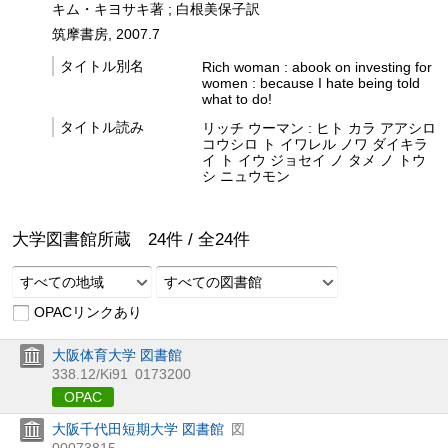
キム・キヨサキ著 ; 白根美保子訳
筑摩書房, 2007.7
タイトル別名
Rich woman : abook on investing for
women : because I hate being told
what to do!
タイトル読み
リッチ ウーマン : ヒト カラ アアシロ
コウシロ ト イワレル ノワ ダイキラ
イ ト イウ ジョセイ ノ タメ ノ トウ
シ ニュウモン
大学図書館所蔵
24
件 /
全
24
件
すべての地域
すべての図書館
OPACリンクあり
大阪体育大学 図書館
338.12/Ki91
0173200
OPAC
大阪千代田短期大学 図書館
図
00073815