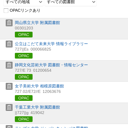
すべての地域
すべての図書館
OPACリンクあり
岡山県立大学 附属図書館
00301203
OPAC
公立はこだて未来大学 情報ライブラリー
727||Es
000066825
OPAC
静岡文化芸術大学 図書館・情報センター
727/E 73
01200654
OPAC
女子美術大学 相模原図書館
727.02/E72//E
12063676
OPAC
千葉工業大学 附属図書館
||727||g
419042
OPAC