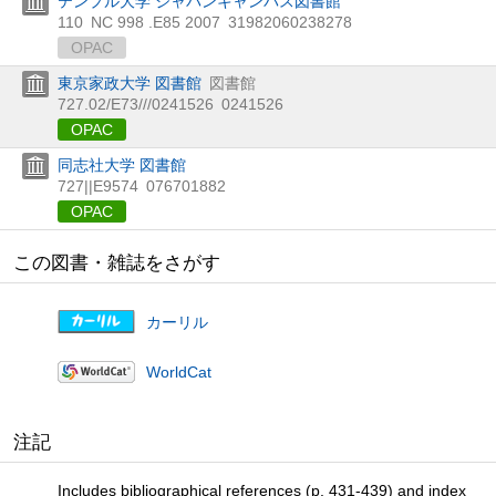
テンプル大学 ジャパンキャンパス図書館
110
NC 998 .E85 2007
31982060238278
OPAC
東京家政大学 図書館
図書館
727.02/E73///0241526
0241526
OPAC
同志社大学 図書館
727||E9574
076701882
OPAC
この図書・雑誌をさがす
カーリル
WorldCat
注記
Includes bibliographical references (p. 431-439) and index