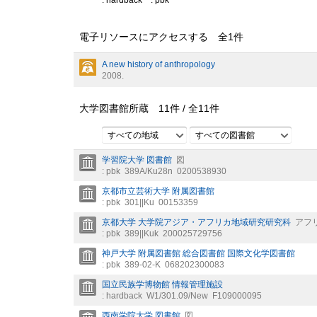
: hardback
: pbk
電子リソースにアクセスする 全
1
件
A new history of anthropology
2008.
大学図書館所蔵
11
件 /
全
11
件
すべての地域
すべての図書館
学習院大学 図書館
図
: pbk
389A/Ku28n
0200538930
京都市立芸術大学 附属図書館
: pbk
301||Ku
00153359
京都大学 大学院アジア・アフリカ地域研究研究科
アフ
: pbk
389||Kuk
200025729756
神戸大学 附属図書館 総合図書館 国際文化学図書館
: pbk
389-02-K
068202300083
国立民族学博物館 情報管理施設
: hardback
W1/301.09/New
F109000095
西南学院大学 図書館
図