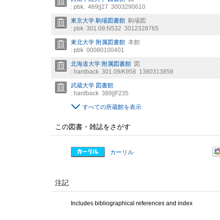
: pbk.
469||27
3003290610
東京大学 駒場図書館
駒場図
: pbk
301.09:N532
3012328765
東北大学 附属図書館
本館
: pbk
00080100401
北海道大学 附属図書館
図
: hardback
301.09/K958
1380313858
武蔵大学 図書館
: hardback
389||F235
すべての所蔵館を表示
この図書・雑誌をさがす
カーリル
注記
Includes bibliographical references and index