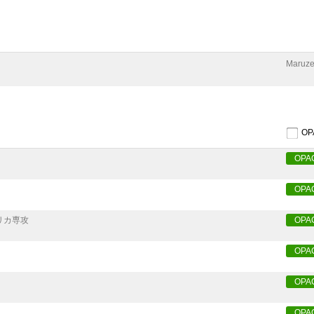
Maruze
O
OPA
OPA
リカ専攻
OPA
OPA
OPA
OPA