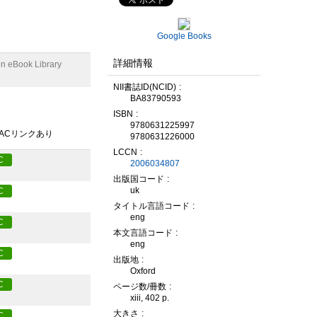
Google Books
詳細情報
n eBook Library
NII書誌ID(NCID)
BA83790593
ISBN
9780631225997
PACリンクあり
9780631226000
LCCN
C
2006034807
出版国コード
uk
C
タイトル言語コード
eng
C
本文言語コード
eng
C
出版地
Oxford
C
ページ数/冊数
xiii, 402 p.
大きさ
C