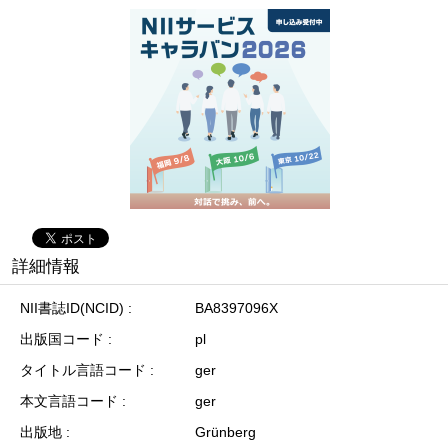
詳細情報
NII書誌ID(NCID)
BA8397096X
出版国コード
pl
タイトル言語コード
ger
本文言語コード
ger
出版地
Grünberg