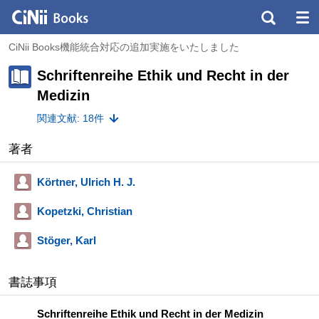
CiNii Books機能統合対応の追加実施をいたしました
Schriftenreihe Ethik und Recht in der
Medizin
関連文献: 18件
著者
Körtner, Ulrich H. J.
Kopetzki, Christian
Stöger, Karl
書誌事項
Schriftenreihe Ethik und Recht in der Medizin