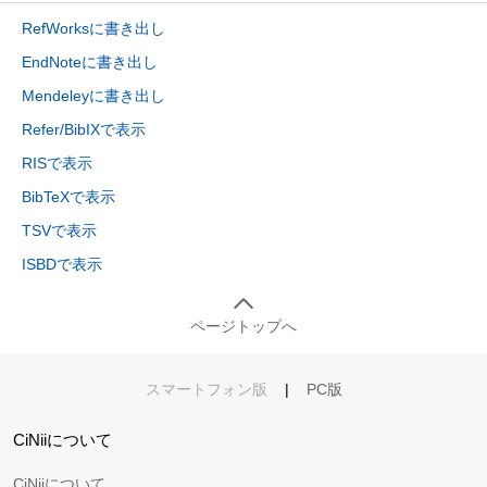
RefWorksに書き出し
EndNoteに書き出し
Mendeleyに書き出し
Refer/BibIXで表示
RISで表示
BibTeXで表示
TSVで表示
ISBDで表示
ページトップへ
スマートフォン版
|
PC版
CiNiiについて
CiNiiについて