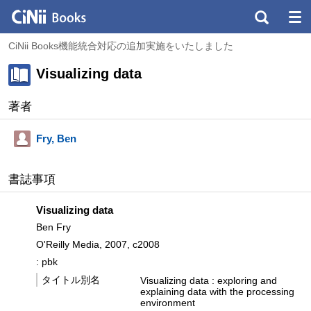
CiNii Books機能統合対応の追加実施をいたしました
Visualizing data
著者
Fry, Ben
書誌事項
Visualizing data
Ben Fry
O'Reilly Media, 2007, c2008
: pbk
タイトル別名
Visualizing data : exploring and
explaining data with the processing
environment