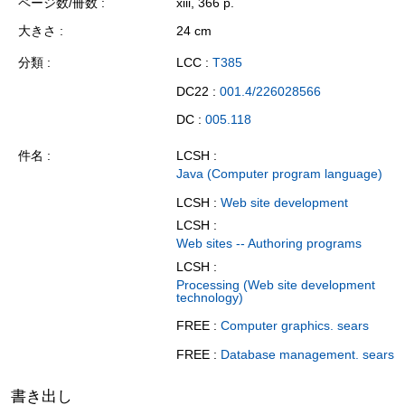
ページ数/冊数
xiii, 366 p.
大きさ
24 cm
分類
LCC :
T385
DC22 :
001.4/226028566
DC :
005.118
件名
LCSH :
Java (Computer program language)
LCSH :
Web site development
LCSH :
Web sites -- Authoring programs
LCSH :
Processing (Web site development
technology)
FREE :
Computer graphics. sears
FREE :
Database management. sears
書き出し