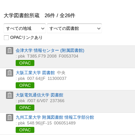
大学図書館所蔵
26
件 /
全
26
件
すべての地域
すべての図書館
OPACリンクあり
会津大学 情報センター (附属図書館)
: pbk
T385.F79 2008
F0053704
OPAC
大阪工業大学 図書館
中央
: pbk
007.64||F
11300037
OPAC
大阪電気通信大学 図書館
: pbk
/007.6/V07
237366
OPAC
九州工業大学 附属図書館 情報工学部分館
: pbk
548.96||F-15
006051489
OPAC