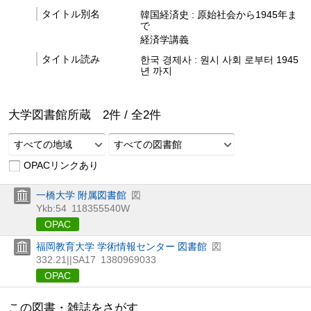
タイトル別名
韓国経済史 : 原始社会から1945年ま
で
経済学講義
タイトル読み
한국 경제사 : 원시 사회 로부터 1945
년 까지
大学図書館所蔵
2
件 /
全
2
件
すべての地域
すべての図書館
OPACリンクあり
一橋大学 附属図書館
図
Ykb:54
118355540W
OPAC
福岡教育大学 学術情報センター 図書館
図
332.21||SA17
1380969033
OPAC
この図書・雑誌をさがす