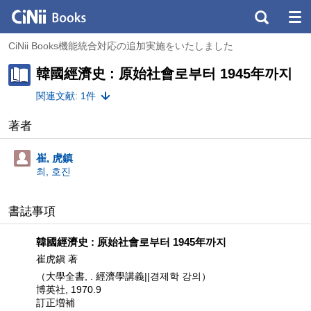
CiNii Books機能統合対応の追加実施をいたしました
韓國經濟史 : 原始社會로부터 1945年까지
関連文献: 1件
著者
崔, 虎鎮
최, 호진
書誌事項
韓國經濟史 : 原始社會로부터 1945年까지
崔虎鎭 著
（大學全書, . 經濟學講義||경제학 강의）
博英社, 1970.9
訂正増補