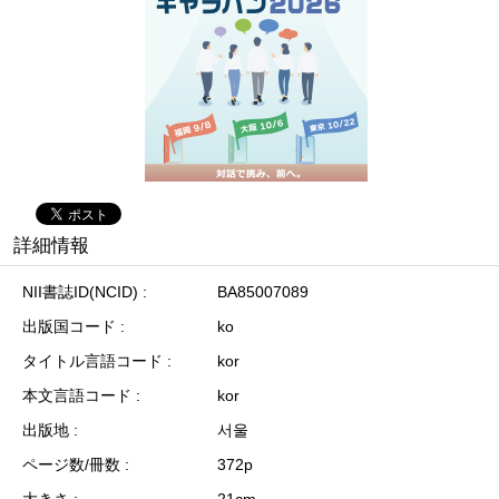
詳細情報
NII書誌ID(NCID)
BA85007089
出版国コード
ko
タイトル言語コード
kor
本文言語コード
kor
出版地
서울
ページ数/冊数
372p
大きさ
21cm