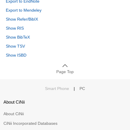
Export to EndNote
Export to Mendeley
Show Refer/BibIX
Show RIS
Show BibTeX
Show TSV
Show ISBD
Page Top
Smart Phone
|
PC
About CiNii
About CiNii
CiNii Incorporated Databases