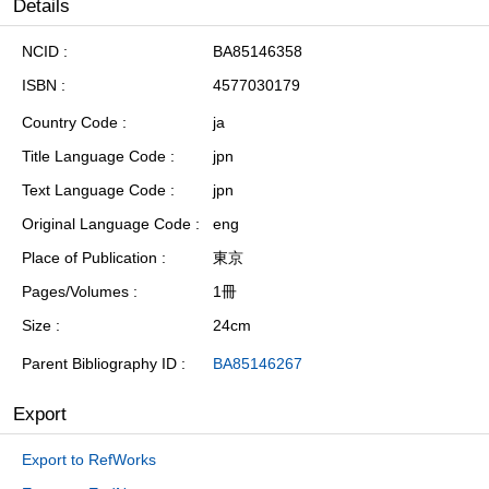
Details
NCID
BA85146358
ISBN
4577030179
Country Code
ja
Title Language Code
jpn
Text Language Code
jpn
Original Language Code
eng
Place of Publication
東京
Pages/Volumes
1冊
Size
24cm
Parent Bibliography ID
BA85146267
Export
Export to RefWorks