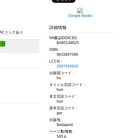
Google Books
詳細情報
PACリンクあり
NII書誌ID(NCID)
BA85148025
C
ISBN
9633897580
LCCN
2007424920
出版国コード
hu
タイトル言語コード
hun
本文言語コード
hun
原本言語コード
ger
出版地
Budapest
ページ数/冊数
545 p.