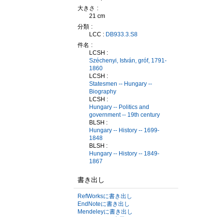
大きさ
21 cm
分類
LCC :
DB933.3.S8
件名
LCSH :
Széchenyi, István, gróf, 1791-
1860
LCSH :
Statesmen -- Hungary --
Biography
LCSH :
Hungary -- Politics and
government -- 19th century
BLSH :
Hungary -- History -- 1699-
1848
BLSH :
Hungary -- History -- 1849-
1867
書き出し
RefWorksに書き出し
EndNoteに書き出し
Mendeleyに書き出し