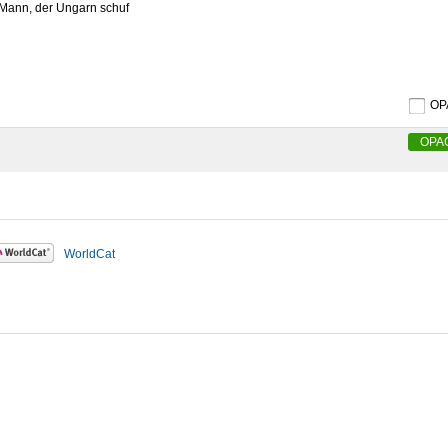
 Mann, der Ungarn schuf
O
OPA
WorldCat