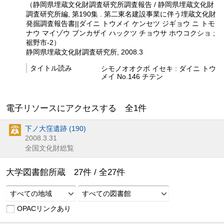
（静岡県埋蔵文化財調査研究所調査報告 / 静岡県埋蔵文化財
調査研究所編, 第190集 . 第二東名建設事業に伴う埋蔵文化財
発掘調査報告書||ダイニ トウメイ ケンセツ ジギョウ ニ トモ
ナウ マイゾウ ブンカザイ ハックツ チョウサ ホウコクショ ;
裾野市-2）
静岡県埋蔵文化財調査研究所, 2008.3
タイトル読み
シモノオオクボ イセキ : ダイニ トウ
メイ No.146 チテン
電子リソースにアクセスする 全
1
件
下ノ大窪遺跡 (190)
2008.3.31
全国文化財総覧
大学図書館所蔵
27
件 /
全
27
件
すべての地域
すべての図書館
OPACリンクあり