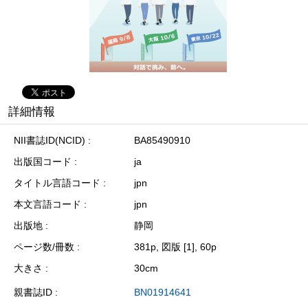
詳細情報
NII書誌ID(NCID)
BA85490910
出版国コード
ja
タイトル言語コード
jpn
本文言語コード
jpn
出版地
静岡
ページ数/冊数
381p, 図版 [1], 60p
大きさ
30cm
親書誌ID
BN01914641