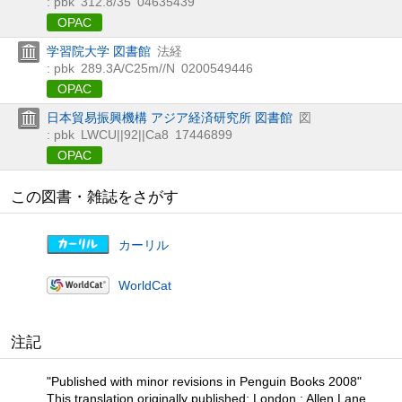
: pbk
312.8/35
04635439
OPAC
学習院大学 図書館
法経
: pbk
289.3A/C25m//N
0200549446
OPAC
日本貿易振興機構 アジア経済研究所 図書館
図
: pbk
LWCU||92||Ca8
17446899
OPAC
この図書・雑誌をさがす
カーリル
WorldCat
注記
"Published with minor revisions in Penguin Books 2008"
This translation originally published: London : Allen Lane,