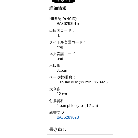
詳細情報
NII書誌ID(NCID)
BA86293915
出版国コード
ja
タイトル言語コード
eng
本文言語コード
und
出版地
Japan
ページ数/冊数
1 sound disc (39 min., 32 sec.)
大きさ
12 cm.
付属資料
1 pamphlet (7 p. ; 12 cm)
親書誌ID
BA86289623
書き出し