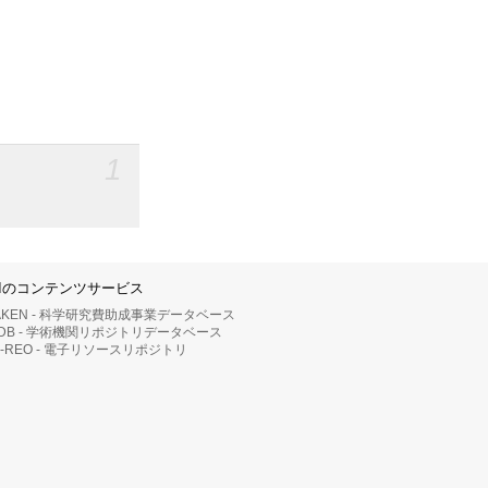
1
IIのコンテンツサービス
AKEN - 科学研究費助成事業データベース
RDB - 学術機関リポジトリデータベース
II-REO - 電子リソースリポジトリ