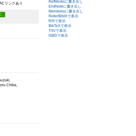
RefWorksに書き出し
PACリンクあり
EndNoteに書き出し
Mendeleyに書き出し
C
Refer/BibIXで表示
RISで表示
BibTeXで表示
TSVで表示
ISBDで表示
Suzuki,
aoru Chiba,