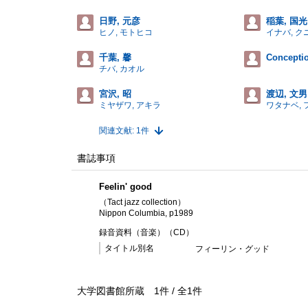
日野, 元彦
稲葉, 国光
ヒノ, モトヒコ
イナバ, ク
千葉, 馨
Conceptio
チバ, カオル
宮沢, 昭
渡辺, 文男
ミヤザワ, アキラ
ワタナベ, 
関連文献: 1件
書誌事項
Feelin' good
（Tact jazz collection）
Nippon Columbia, p1989
録音資料（音楽）（CD）
タイトル別名
フィーリン・グッド
大学図書館所蔵
1
件 /
全
1
件