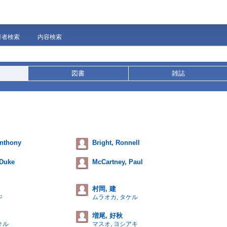
著者検索
内容検索
図書
雑誌
Anthony
Bright, Ronnell
 Duke
McCartney, Paul
村岡, 建
ジ
ムラオカ, タケル
増尾, 好秋
オル
マスオ, ヨシアキ