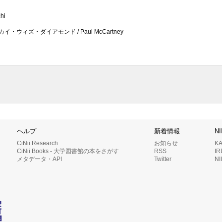
hi
ザ・スカイ・ウィズ・ダイアモンド / Paul McCartney
ヘルプ
新着情報
N
CiNii Research
お知らせ
K
CiNii Books - 大学図書館の本をさがす
RSS
I
メタデータ・API
Twitter
N