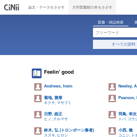
論文・データをさがす
大学図書館の本をさがす
図書・雑誌検索
すべての資料
Feelin' good
Andrews, Irwin
Newley, 
菊地, 雅章
Pearson,
キクチ, マサブミ
日野, 皓正
羽鳥, 幸次
ヒノ, テルマサ
トバ, コウ
鈴木, 弘 (トロンボーン奏者)
小西, 徹
スズキ, ヒロシ
コニシ, ト