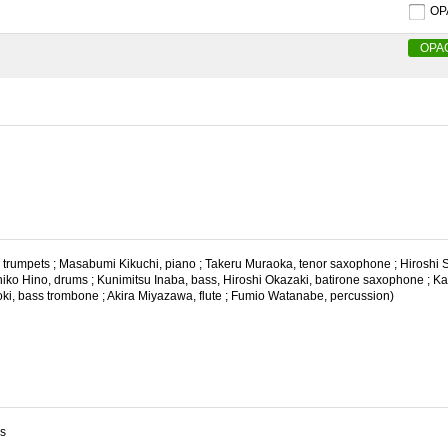
O
OPA
 trumpets ; Masabumi Kikuchi, piano ; Takeru Muraoka, tenor saxophone ; Hiroshi 
hiko Hino, drums ; Kunimitsu Inaba, bass, Hiroshi Okazaki, batirone saxophone ; K
oki, bass trombone ; Akira Miyazawa, flute ; Fumio Watanabe, percussion)
s