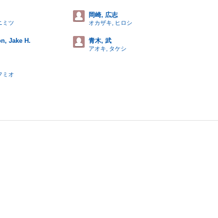
岡崎, 広志
ニミツ
オカザキ, ヒロシ
n, Jake H.
青木, 武
アオキ, タケシ
フミオ