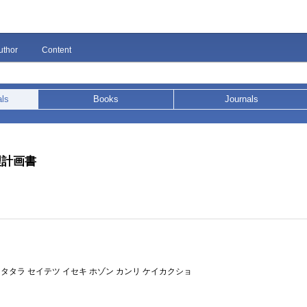
uthor
Content
als
Books
Journals
理計画書
 タタラ セイテツ イセキ ホゾン カンリ ケイカクショ