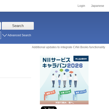
Login
Japanese
Search
Advanced Search
Additional updates to integrate CiNii Books functionality