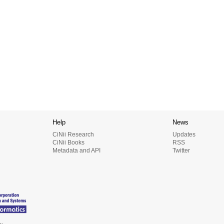
Help
News
CiNii Research
Updates
CiNii Books
RSS
Metadata and API
Twitter