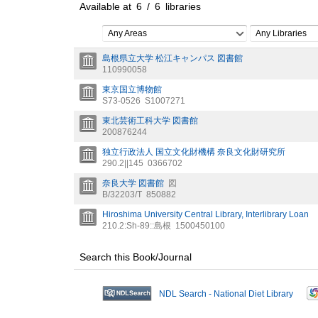
Available at
6
/
6
libraries
Any Areas
Any Libraries
島根県立大学 松江キャンパス 図書館
110990058
東京国立博物館
S73-0526
S1007271
東北芸術工科大学 図書館
200876244
独立行政法人 国立文化財機構 奈良文化財研究所
290.2||145
0366702
奈良大学 図書館
図
B/32203/T
850882
Hiroshima University Central Library, Interlibrary Loan
210.2:Sh-89::島根
1500450100
Search this Book/Journal
NDL Search - National Diet Library