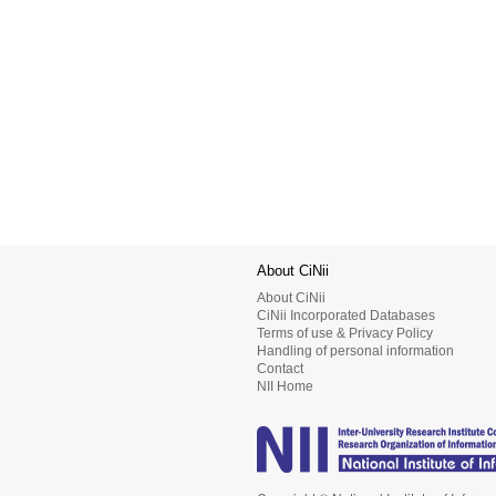
About CiNii
About CiNii
CiNii Incorporated Databases
Terms of use & Privacy Policy
Handling of personal information
Contact
NII Home