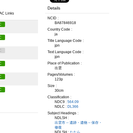
Details
AC Links
NCID
BA87846918
C
Country Code
ja
C
Title Language Code
jpn
C
Text Language Code
jpn
Place of Publication
C
出雲
Pages/Volumes
C
123p
Size
C
30cm
Classification
NDC9 :
564.09
NDLC :
DL366
Subject Headings
NDLSH :
出雲市 -- 遺跡・遺物 -- 保存・
修復
NDLSH :
たたら