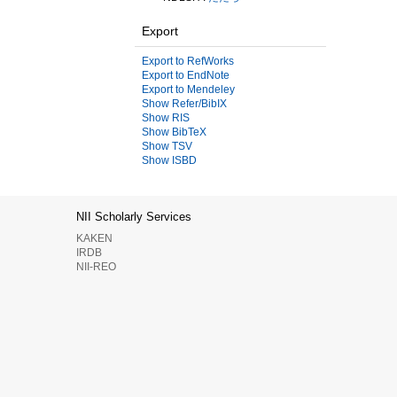
Export
Export to RefWorks
Export to EndNote
Export to Mendeley
Show Refer/BibIX
Show RIS
Show BibTeX
Show TSV
Show ISBD
NII Scholarly Services
KAKEN
IRDB
NII-REO