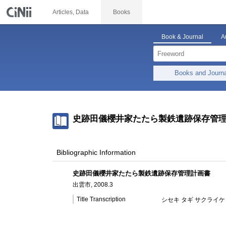
Articles, Data
Books
Book & Journal
A
Books and Journ
史跡田儀櫻井家たたら製鉄遺跡保存管
Bibliographic Information
史跡田儀櫻井家たたら製鉄遺跡保存管理計画書
出雲市, 2008.3
Title Transcription
シセキ タギ サクライケ