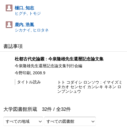
樋口, 知志
ヒグチ, トモジ
鹿内, 浩胤
シカナイ, ヒロタネ
書誌事項
杜都古代史論叢 : 今泉隆雄先生還暦記念論文集
今泉隆雄先生還暦記念論文集刊行会編
今野印刷, 2008.9
タイトル読み
トト コダイシ ロンソウ : イマイズミ
タカオ センセイ カンレキ キネン ロ
ンブンシュウ
大学図書館所蔵
32
件 /
全
32
件
すべての地域
すべての図書館