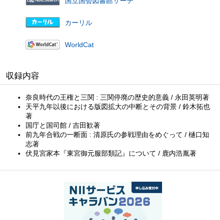
国立国会図書館サーチ
カーリル
WorldCat
収録内容
奈良時代の王権と三関 : 三関停廃の歴史的意義 / 永田英明著
天平九年以後における版図拡大の中断とその背景 / 鈴木拓也
著
国庁と国司館 / 吉田歓著
前九年合戦の一断面 : 清原氏の参戦理由をめぐって / 樋口知
志著
伏見宮家本『東宮御元服部類記』について / 鹿内浩胤著