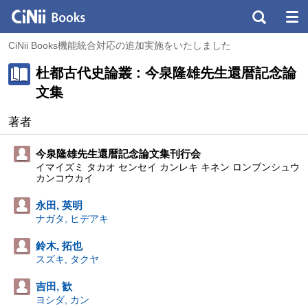
CiNii Books機能統合対応の追加実施をいたしました
杜都古代史論叢 : 今泉隆雄先生還暦記念論
文集
著者
今泉隆雄先生還暦記念論文集刊行会
イマイズミ タカオ センセイ カンレキ キネン ロンブンシュウ
カンコウカイ
永田, 英明
ナガタ, ヒデアキ
鈴木, 拓也
スズキ, タクヤ
吉田, 歓
ヨシダ, カン