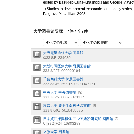
edited by Basudeb Guha-Khasnobis and George Mavro
（Studies in development economics and policy series
Palgrave Macmillan, 2008
大学図書館所蔵
7
件 /
全
7
件
すべての地域
すべての図書館
大阪電気通信大学 図書館
/333.8/F
239089
大阪行岡医療大学 附属図書館
333.8/F27
000000104
千葉商科大学 付属図書館
333.8/G/Y 159915
0800047171
中央大学 中央図書館
院
332.1/F49
00026373217
東京大学 農学生命科学図書館
図
333.8:G91
5010438876
日本貿易振興機構 アジア経済研究所 図書館
図
C||332||F24
16883258
立教大学 図書館