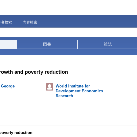
著者検索
内容検索
図書
雑誌
growth and poverty reduction
, George
World Institute for
Development Economics
Research
poverty reduction