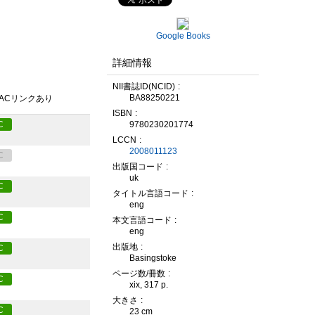
Google Books
詳細情報
NII書誌ID(NCID)
BA88250221
PACリンクあり
ISBN
9780230201774
C
LCCN
2008011123
C
出版国コード
uk
C
タイトル言語コード
eng
C
本文言語コード
eng
出版地
C
Basingstoke
ページ数/冊数
C
xix, 317 p.
大きさ
C
23 cm