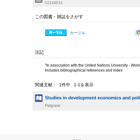
52144633
この図書・雑誌をさがす
カーリル
注記
"In association with the United Nations University - Wo
Includes bibliographical references and index
関連文献： 1件中 1-1を表示
Studies in development economics and poli
Palgrave