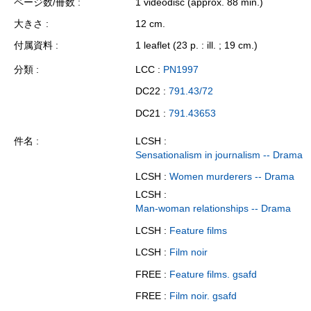
ページ数/冊数
1 videodisc (approx. 88 min.)
大きさ
12 cm.
付属資料
1 leaflet (23 p. : ill. ; 19 cm.)
分類
LCC :
PN1997
DC22 :
791.43/72
DC21 :
791.43653
件名
LCSH :
Sensationalism in journalism -- Drama
LCSH :
Women murderers -- Drama
LCSH :
Man-woman relationships -- Drama
LCSH :
Feature films
LCSH :
Film noir
FREE :
Feature films. gsafd
FREE :
Film noir. gsafd