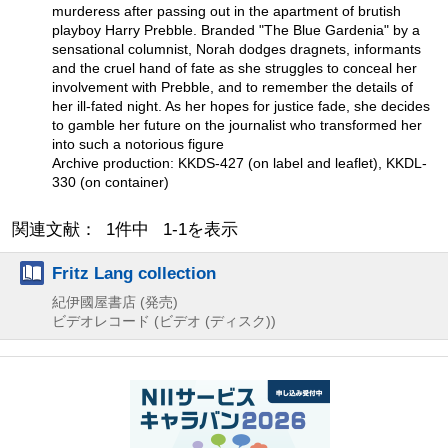
murderess after passing out in the apartment of brutish
playboy Harry Prebble. Branded "The Blue Gardenia" by a
sensational columnist, Norah dodges dragnets, informants
and the cruel hand of fate as she struggles to conceal her
involvement with Prebble, and to remember the details of
her ill-fated night. As her hopes for justice fade, she decides
to gamble her future on the journalist who transformed her
into such a notorious figure
Archive production: KKDS-427 (on label and leaflet), KKDL-
330 (on container)
関連文献： 1件中 1-1を表示
Fritz Lang collection
紀伊國屋書店 (発売)
ビデオレコード (ビデオ (ディスク))