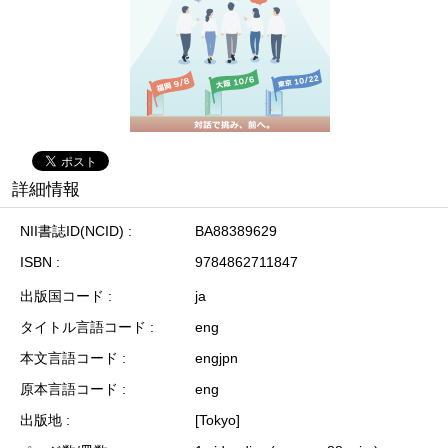
詳細情報
NII書誌ID(NCID)
BA88389629
ISBN
9784862711847
出版国コード
ja
タイトル言語コード
eng
本文言語コード
engjpn
原本言語コード
eng
出版地
[Tokyo]