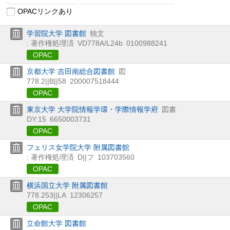
OPACリンクあり
学習院大学 図書館
独文
: 著作権処理済
VD778A/L24b
0100988241
OPAC
京都大学 吉田南総合図書館
図
778.2||B||58
200007518444
OPAC
東京大学 大学院情報学環・学際情報学府
図書
DY:15
6650003731
OPAC
フェリス女学院大学 附属図書館
: 著作権処理済
D||フ
103703560
OPAC
横浜国立大学 附属図書館
778.253||LA
12306257
OPAC
立命館大学 図書館