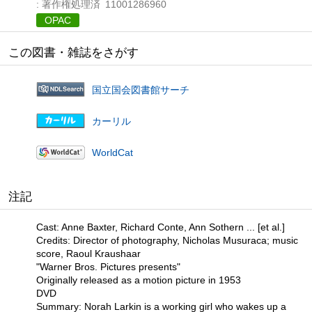
: 著作権処理済
11001286960
OPAC
この図書・雑誌をさがす
国立国会図書館サーチ
カーリル
WorldCat
注記
Cast: Anne Baxter, Richard Conte, Ann Sothern ... [et al.]
Credits: Director of photography, Nicholas Musuraca; music
score, Raoul Kraushaar
"Warner Bros. Pictures presents"
Originally released as a motion picture in 1953
DVD
Summary: Norah Larkin is a working girl who wakes up a