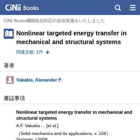
CiNii Books機能統合対応の追加実施をいたしました
Nonlinear targeted energy transfer in
mechanical and structural systems
関連文献: 1件
著者
Vakakis, Alexander F.
書誌事項
Nonlinear targeted energy transfer in mechanical and
structural systems
A.F. Vakakis ... [et al.]
（Solid mechanics and its applications, v. 156）
Springer, c2008