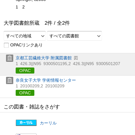
1
2
大学図書館所蔵
2
件 /
全
2
件
すべての地域
すべての図書館
OPACリンクあり
京都工芸繊維大学 附属図書館
図
1
426.3||N95
9300501195
,
2
426.3||N95
9300501207
OPAC
奈良女子大学 学術情報センター
1
20100209
,
2
20100209
OPAC
この図書・雑誌をさがす
カーリル