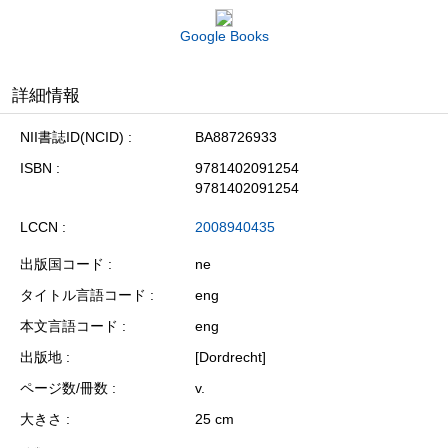
Google Books
詳細情報
NII書誌ID(NCID)
BA88726933
ISBN
9781402091254
9781402091254
LCCN
2008940435
出版国コード
ne
タイトル言語コード
eng
本文言語コード
eng
出版地
[Dordrecht]
ページ数/冊数
v.
大きさ
25 cm