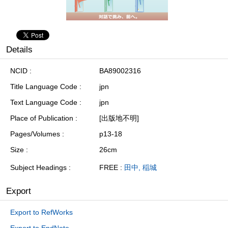
Details
NCID
BA89002316
Title Language Code
jpn
Text Language Code
jpn
Place of Publication
[出版地不明]
Pages/Volumes
p13-18
Size
26cm
Subject Headings
FREE :
田中, 稲城
Export
Export to RefWorks
Export to EndNote