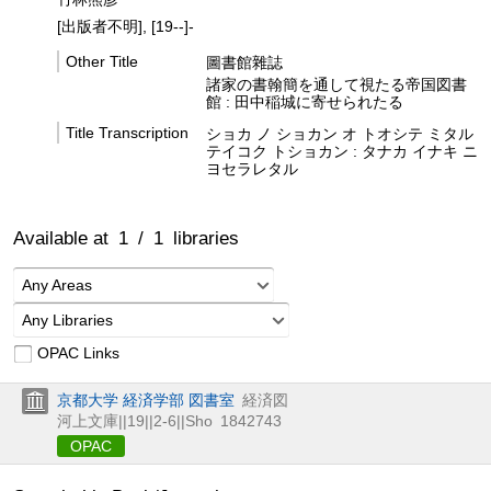
[出版者不明], [19--]-
Other Title
圖書館雜誌
諸家の書翰簡を通して視たる帝国図書
館 : 田中稲城に寄せられたる
Title Transcription
ショカ ノ ショカン オ トオシテ ミタル
テイコク トショカン : タナカ イナキ ニ
ヨセラレタル
Available at
1
/
1
libraries
Any Areas
Any Libraries
OPAC Links
京都大学 経済学部 図書室
経済図
河上文庫||19||2-6||Sho
1842743
OPAC