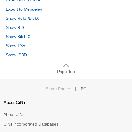
Export to Mendeley
Show Refer/BibIX
Show RIS
Show BibTeX
Show TSV
Show ISBD
Page Top
Smart Phone
|
PC
About CiNii
About CiNii
CiNii Incorporated Databases