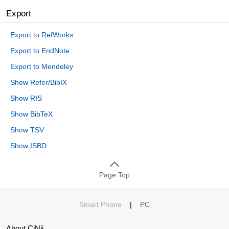
Export
Export to RefWorks
Export to EndNote
Export to Mendeley
Show Refer/BibIX
Show RIS
Show BibTeX
Show TSV
Show ISBD
Page Top
Smart Phone
|
PC
About CiNii