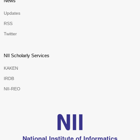
News
Updates
RSS
Twitter
NII Scholarly Services
KAKEN
IRDB
NII-REO
National Institute of Informatics