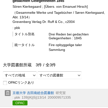
gedachten Gelegenheiten 1845
Sören Kierkegaard ; [Übers. von Emanuel Hirsch]
（Gesammelte Werke und Tagebücher / Søren Kierkegaard,
Abt. 13/14）
Grevenberg Verlag Dr. Ruff & Co., c2004
: pbk
タイトル別名
Drei Reden bei gedachten
Gelegenheiten : 1845
統一タイトル
Fire opbyggelige taler
Sammlung
大学図書館所蔵
3
件 /
全
3
件
すべての地域
すべての図書館
OPACリンクあり
京都大学 吉田南総合図書館
研究室
: pbk
139||K||5||13/14
200009571335
OPAC