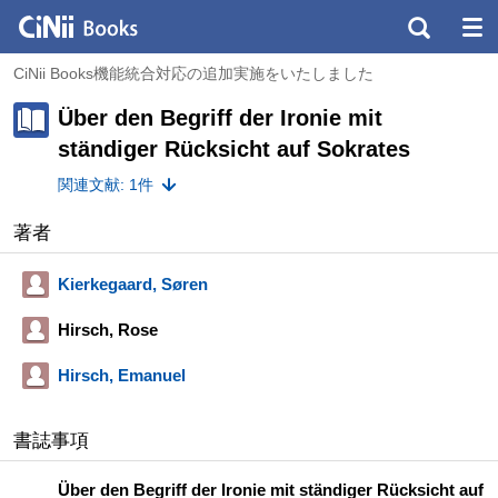
CiNii Books機能統合対応の追加実施をいたしました
Über den Begriff der Ironie mit
ständiger Rücksicht auf Sokrates
関連文献: 1件
著者
Kierkegaard, Søren
Hirsch, Rose
Hirsch, Emanuel
書誌事項
Über den Begriff der Ironie mit ständiger Rücksicht auf