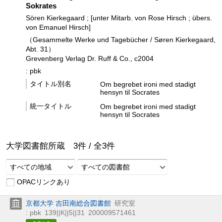
Sokrates
Sören Kierkegaard ; [unter Mitarb. von Rose Hirsch ; übers.
von Emanuel Hirsch]
（Gesammelte Werke und Tagebücher / Søren Kierkegaard,
Abt. 31）
Grevenberg Verlag Dr. Ruff & Co., c2004
: pbk
タイトル別名
Om begrebet ironi med stadigt
hensyn til Socrates
統一タイトル
Om begrebet ironi med stadigt
hensyn til Socrates
大学図書館所蔵
3
件 /
全
3
件
すべての地域
すべての図書館
OPACリンクあり
京都大学 吉田南総合図書館
研究室
: pbk
139||K||5||31
200009571461