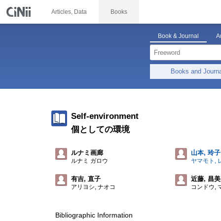
Articles, Data
Books
Book & Journal
A
Books and Journ
Self-environment
個としての環境
ルナミ画廊
山本, 玲子
ルナミ ガロウ
ヤマモト, 
有吉, 直子
近藤, 昌美
アリヨシ, ナオコ
コンドウ, 
Bibliographic Information