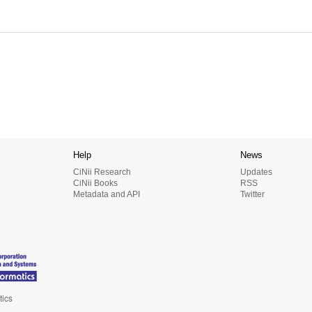
Help
News
CiNii Research
Updates
CiNii Books
RSS
Metadata and API
Twitter
tics