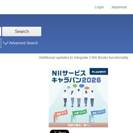
Login
Japanese
Search
Advanced Search
Additional updates to integrate CiNii Books functionality