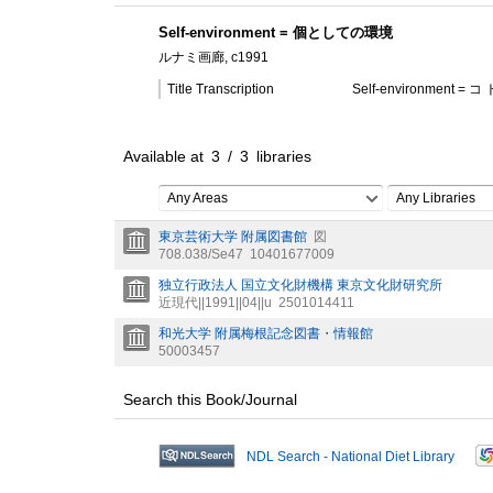
Self-environment = 個としての環境
ルナミ画廊, c1991
Title Transcription
Self-environment 
Available at
3
/
3
libraries
Any Areas
Any Libraries
東京芸術大学 附属図書館
図
708.038/Se47
10401677009
独立行政法人 国立文化財機構 東京文化財研究所
近現代||1991||04||u
2501014411
和光大学 附属梅根記念図書・情報館
50003457
Search this Book/Journal
NDL Search - National Diet Library