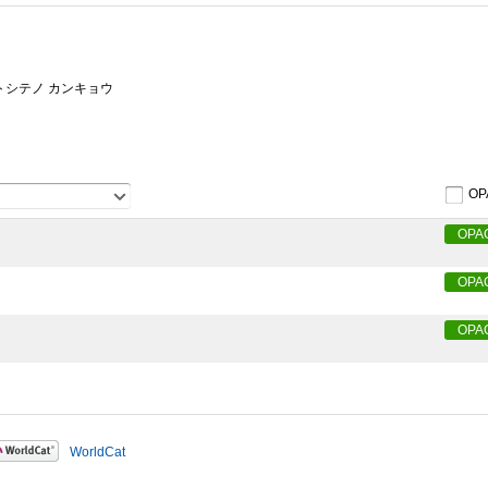
= コ トシテノ カンキョウ
OP
OPA
OPA
OPA
WorldCat