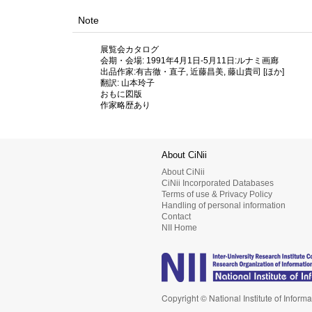
Note
展覧会カタログ
会期・会場: 1991年4月1日-5月11日:ルナミ画廊
出品作家:有吉徹・直子, 近藤昌美, 藤山貴司 [ほか]
翻訳: 山本玲子
おもに図版
作家略歴あり
About CiNii
About CiNii
CiNii Incorporated Databases
Terms of use & Privacy Policy
Handling of personal information
Contact
NII Home
Copyright © National Institute of Informa