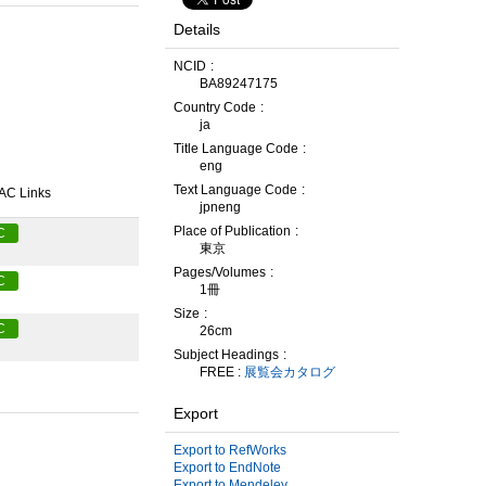
Details
NCID
BA89247175
Country Code
ja
Title Language Code
eng
Text Language Code
AC Links
jpneng
Place of Publication
C
東京
Pages/Volumes
C
1冊
Size
C
26cm
Subject Headings
FREE :
展覧会カタログ
Export
Export to RefWorks
Export to EndNote
Export to Mendeley