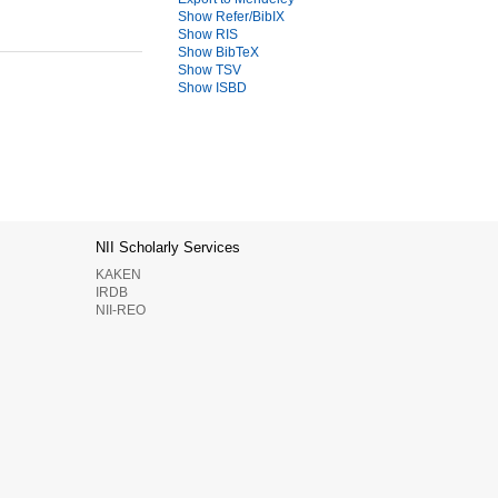
Show Refer/BibIX
Show RIS
Show BibTeX
Show TSV
Show ISBD
NII Scholarly Services
KAKEN
IRDB
NII-REO