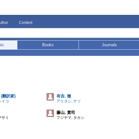
uthor
Content
als
Books
Journals
 (翻訳家)
有吉, 徹
レイコ
アリヨシ, テツ
藤山, 貴司
マサミ
フジヤマ, タカシ