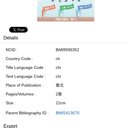
Details
NCID
BA89936352
Country Code
ch
Title Language Code
chi
Text Language Code
chi
Place of Publication
臺北
Pages/Volumes
2冊
Size
21cm
Parent Bibliography ID
BN05413670
Export