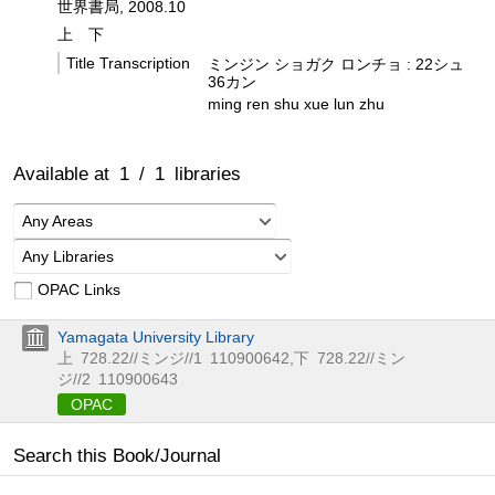
世界書局, 2008.10
上
下
Title Transcription
ミンジン ショガク ロンチョ : 22シュ
36カン
ming ren shu xue lun zhu
Available at
1
/
1
libraries
Any Areas
Any Libraries
OPAC Links
Yamagata University Library
上
728.22//ミンジ//1
110900642
,
下
728.22//ミン
ジ//2
110900643
OPAC
Search this Book/Journal