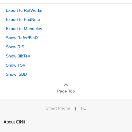
Export to RefWorks
Export to EndNote
Export to Mendeley
Show Refer/BibIX
Show RIS
Show BibTeX
Show TSV
Show ISBD
Page Top
Smart Phone
|
PC
About CiNii