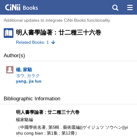
Additional updates to integrate CiNii Books functionality
明人書學論著 : 廿二種三十六巻
Related Books: 1
Author(s)
楊, 家駱
ヨウ, カラク
yang, jia luo
Bibliographic Information
明人書學論著 : 廿二種三十六巻
楊家駱編
（中國學術名著, 第5輯 . 藝術叢編||ゲイジュツ ソウヘン||yi
shu cong bian ; 第1集 ; 第12冊）