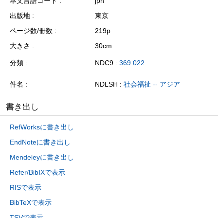
本文言語コード
jpn
出版地
東京
ページ数/冊数
219p
大きさ
30cm
分類
NDC9 :
369.022
件名
NDLSH :
社会福祉 -- アジア
書き出し
RefWorksに書き出し
EndNoteに書き出し
Mendeleyに書き出し
Refer/BibIXで表示
RISで表示
BibTeXで表示
TSVで表示