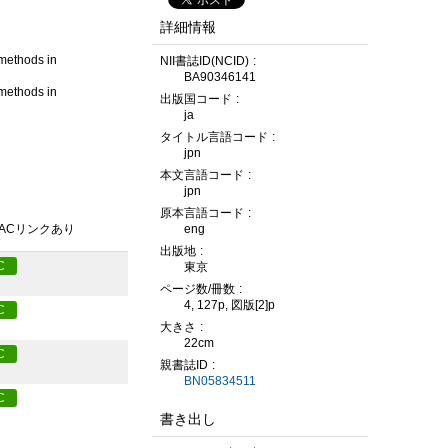
詳細情報
n methods in
NII書誌ID(NCID)
BA90346141
n methods in
出版国コード
ja
タイトル言語コード
jpn
本文言語コード
jpn
原本言語コード
eng
PACリンクあり
出版地
C
東京
ページ数/冊数
4, 127p, 図版[2]p
C
大きさ
22cm
C
親書誌ID
BN05834511
C
書き出し