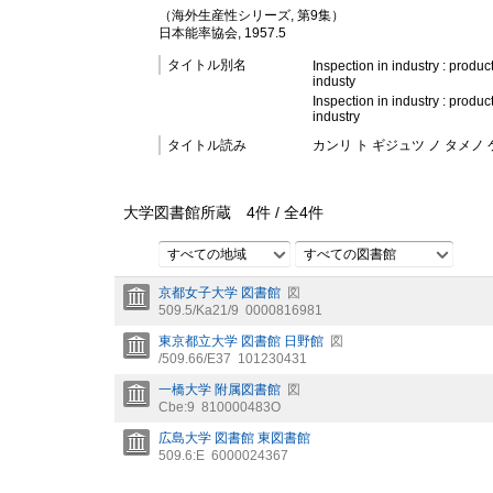
（海外生産性シリーズ, 第9集）
日本能率協会, 1957.5
タイトル別名
Inspection in industry : product
industy
Inspection in industry : product
industry
タイトル読み
カンリ ト ギジュツ ノ タメノ
大学図書館所蔵
4
件 /
全
4
件
すべての地域
すべての図書館
京都女子大学 図書館
図
509.5/Ka21/9
0000816981
東京都立大学 図書館 日野館
図
/509.66/E37
101230431
一橋大学 附属図書館
図
Cbe:9
810000483O
広島大学 図書館 東図書館
509.6:E
6000024367