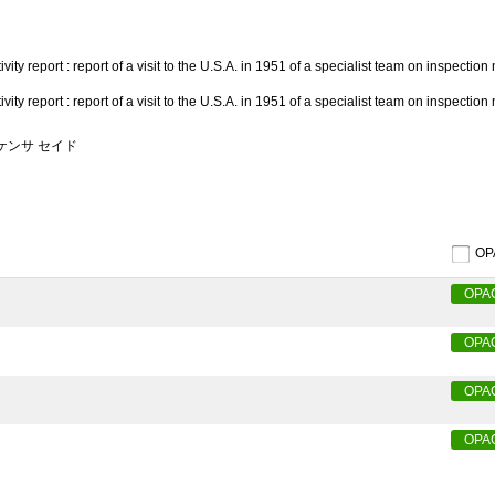
ivity report : report of a visit to the U.S.A. in 1951 of a specialist team on inspectio
ivity report : report of a visit to the U.S.A. in 1951 of a specialist team on inspectio
 ケンサ セイド
O
OPA
OPA
OPA
OPA