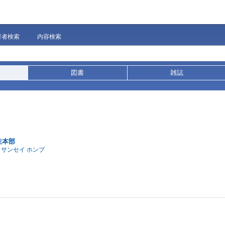
著者検索
内容検索
図書
雑誌
性本部
イサンセイ ホンブ