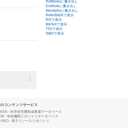
RefWorksに書き出し
EndNoteに書き出し
Mendeleyに書き出し
Refer/BibIXで表示
RISで表示
BibTeXで表示
TSVで表示
ISBDで表示
1
IIのコンテンツサービス
AKEN - 科学研究費助成事業データベース
RDB - 学術機関リポジトリデータベース
II-REO - 電子リソースリポジトリ