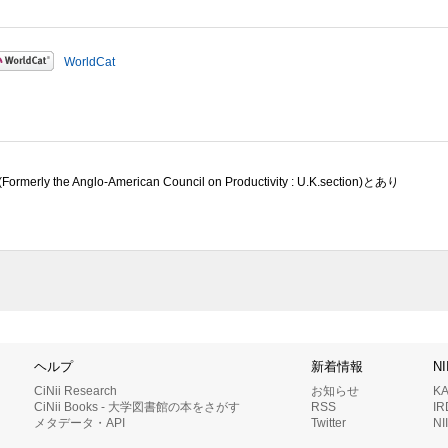
WorldCat
Formerly the Anglo-American Council on Productivity : U.K.section)とあり
ヘルプ
新着情報
N
CiNii Research
お知らせ
K
CiNii Books - 大学図書館の本をさがす
RSS
I
メタデータ・API
Twitter
N