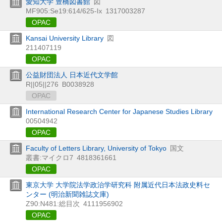
愛知大学 豊橋図書館
図
MF905:Se19:614/625-Ix
1317003287
OPAC
Kansai University Library
図
211407119
OPAC
公益財団法人 日本近代文学館
R||05||276
B0038928
OPAC
International Research Center for Japanese Studies Library
00504942
OPAC
Faculty of Letters Library, University of Tokyo
国文
叢書:マイクロ7
4818361661
OPAC
東京大学 大学院法学政治学研究科 附属近代日本法政史料セ
ンター (明治新聞雑誌文庫)
Z90:N481:総目次
4111956902
OPAC