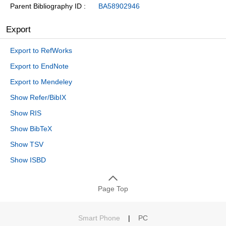
Parent Bibliography ID
BA58902946
Export
Export to RefWorks
Export to EndNote
Export to Mendeley
Show Refer/BibIX
Show RIS
Show BibTeX
Show TSV
Show ISBD
Page Top
Smart Phone
|
PC