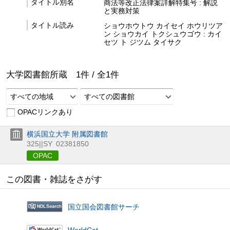
タイトル別名
商法等改正法律案詳解特集号 : 解説
と実務対策
タイトル読み
ショウホウトウ カイセイ ホウリツア
ン ショウカイ トクシュウゴウ : カイ
セツ ト ジツム タイサク
大学図書館所蔵
1
件 /
全
1
件
すべての地域
すべての図書館
OPACリンクあり
横浜国立大学 附属図書館
325||SY
02381850
OPAC
この図書・雑誌をさがす
国立国会図書館サーチ
WorldCat