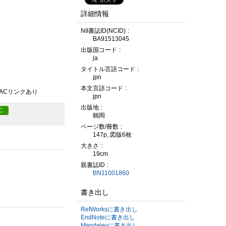
詳細情報
NII書誌ID(NCID)
BA91513045
出版国コード
ja
タイトル言語コード
jpn
本文言語コード
PACリンクあり
jpn
出版地
C
鶴岡
ページ数/冊数
147p, 図版6枚
大きさ
19cm
親書誌ID
BN11001860
書き出し
RefWorksに書き出し
EndNoteに書き出し
Mendeleyに書き出し