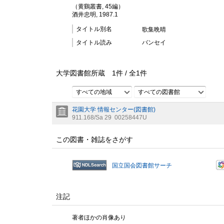
（黄鷄叢書, 45編）
酒井忠明, 1987.1
タイトル別名
歌集晩晴
タイトル読み
バンセイ
大学図書館所蔵
1
件 /
全
1
件
すべての地域
すべての図書館
花園大学 情報センター(図書館)
911.168/Sa 29
00258447U
この図書・雑誌をさがす
国立国会図書館サーチ
注記
著者ほかの肖像あり