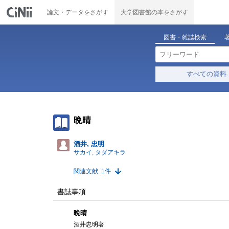
論文・データをさがす
大学図書館の本をさがす
図書・雑誌検索
すべての資料
晩晴
酒井, 忠明
サカイ, タダアキラ
関連文献: 1件
書誌事項
晩晴
酒井忠明著