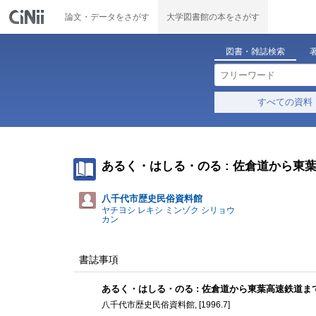
論文・データをさがす
大学図書館の本をさがす
図書・雑誌検索
すべての資料
あるく・はしる・のる : 佐倉道から東葉
八千代市歴史民俗資料館
ヤチヨシ レキシ ミンゾク シリョウ
カン
書誌事項
あるく・はしる・のる : 佐倉道から東葉高速鉄道まで
八千代市歴史民俗資料館, [1996.7]