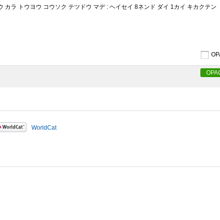
ウ カラ トウヨウ コウソク テツドウ マデ : ヘイセイ 8ネンド ダイ 1カイ キカクテン
O
OPA
WorldCat