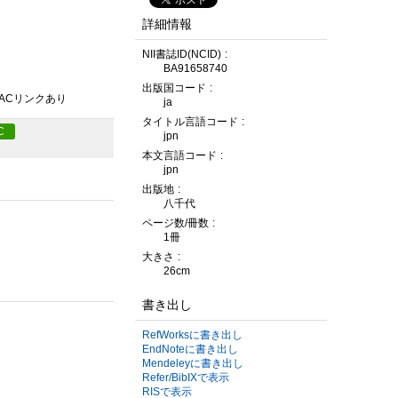
詳細情報
NII書誌ID(NCID)
BA91658740
出版国コード
PACリンクあり
ja
タイトル言語コード
C
jpn
本文言語コード
jpn
出版地
八千代
ページ数/冊数
1冊
大きさ
26cm
書き出し
RefWorksに書き出し
EndNoteに書き出し
Mendeleyに書き出し
Refer/BibIXで表示
RISで表示