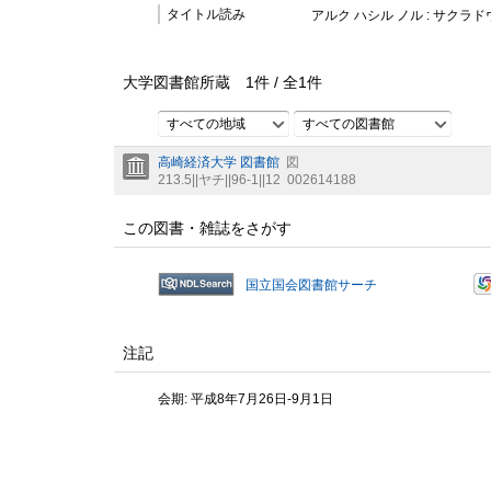
タイトル読み
アルク ハシル ノル : サクラド
大学図書館所蔵
1
件 /
全
1
件
すべての地域
すべての図書館
高崎経済大学 図書館
図
213.5||ヤチ||96-1||12
002614188
この図書・雑誌をさがす
国立国会図書館サーチ
注記
会期: 平成8年7月26日-9月1日